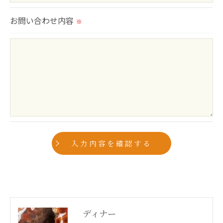
切に安全管理対策を実施します。
お問い合わせ内容
※
＜個人情報を与えなかった場合に生じる結果＞
必要な情報を頂けない場合は、それに対応した当社
のサービスをご提供できない場合がございますので
予めご了承ください。
＜個人情報の開示･訂正・削除･利用停止の手続につ
いて＞
当社では、お客様の個人情報の開示･訂正･削除・利
用停止の手続を定めさせて頂いております。
ご本人である事を確認のうえ、対応させて頂きま
す。
個人情報の開示･訂正･削除・利用停止の具体的手続
ディナー
きにつきましては、お電話でお問合せ下さい。