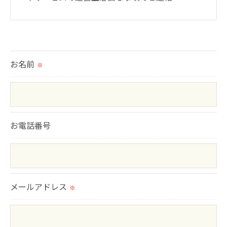
＜個人情報の提供について＞
当社ではお客様の同意を得た場合または法令に定め
られた場合を除き、
お名前
※
取得した個人情報を第三者に提供することはいたし
ません。
＜個人情報の委託について＞
お電話番号
当社では、利用目的の達成に必要な範囲において、
個人情報を外部に委託する場合があります。
これらの委託先に対しては個人情報保護契約等の措
置をとり、適切な監督を行います。
メールアドレス
※
＜個人情報の安全管理＞
当社では、個人情報の漏洩等がなされないよう、適