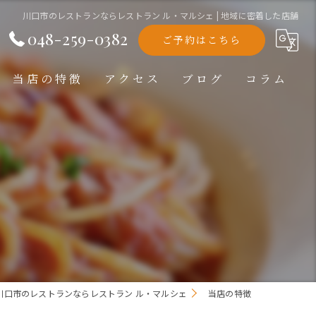
川口市のレストランならレストラン ル・マルシェ | 地域に密着した店舗
048-259-0382
ご予約はこちら
当店の特徴
アクセス
ブログ
コラム
洋食
ランチ
ディナー
テイクアウト
記念日
川口市のレストランならレストラン ル・マルシェ
当店の特徴