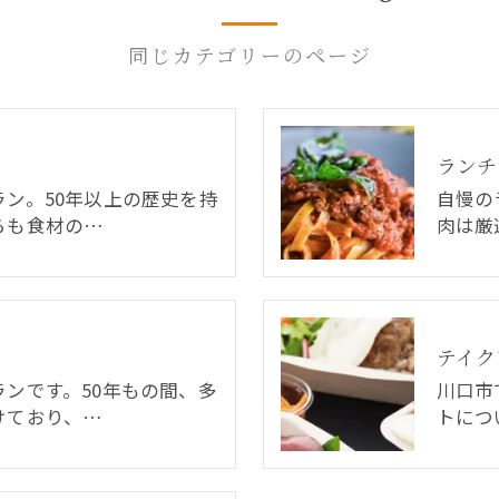
同じカテゴリーのページ
ランチ
ン。50年以上の歴史を持
自慢の
らも食材の…
肉は厳
テイク
ンです。50年もの間、多
川口市
けており、…
トにつ