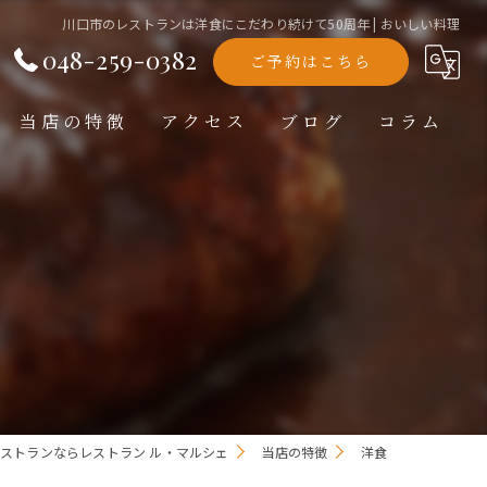
川口市のレストランは洋食にこだわり続けて50周年 | おいしい料理
048-259-0382
ご予約はこちら
当店の特徴
アクセス
ブログ
コラム
洋食
ランチ
ディナー
テイクアウト
記念日
ストランならレストラン ル・マルシェ
当店の特徴
洋食