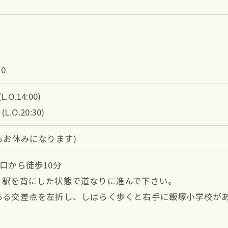
0
L.O.14:00)
(L.O.20:30)
もお休みになります)
口から徒歩10分
、駅を背にした状態で道なりに進んで下さい。
ある交差点を左折し、しばらく歩くと右手に飯塚小学校が