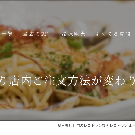
ー一覧
当店の想い
冷凍販売
よくある質問
ニュー
メニュー
り店内ご注文方法が変わ
メニュー
埼玉県川口市のレストランならレストラン ル