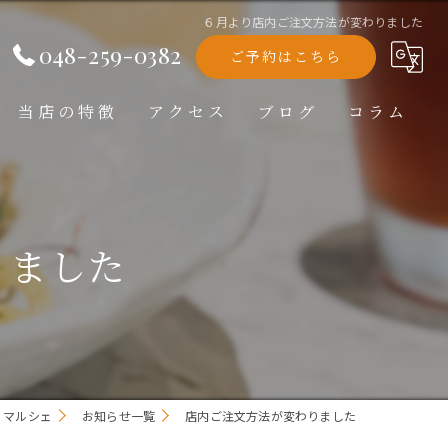
６月より店内ご注文方法が変わりました
048-259-0382
ご予約はこちら
当店の特徴
アクセス
ブログ
コラム
洋食
ランチ
りました
ディナー
テイクアウト
記念日
・マルシェ
お知らせ一覧
店内ご注文方法が変わりました