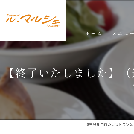
ホーム
メニュ
ランチメ
【終了いたしました】（
ディナー
ドリンク
埼玉県川口市のレストランな