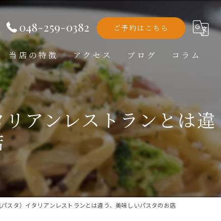
048-259-0382
ご予約はこちら
当店の特徴
アクセス
ブログ
コラム
洋食
タリアンレストランとは違
ランチ
店
ディナー
テイクアウト
記念日
生パスタ）イタリアンレストランとは違う、美味しいパスタのお店