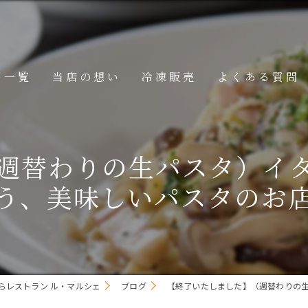
ー一覧
当店の想い
冷凍販売
よくある質問
ニュー
週替わりの生パスタ）イ
メニュー
う、美味しいパスタのお
メニュー
らレストラン ル・マルシェ
ブログ
【終了いたしました】（週替わりの