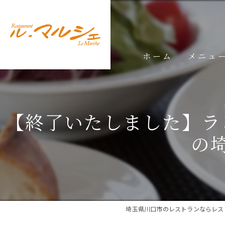
ホーム
メニュ
ランチメ
【終了いたしました】ラ
ディナー
の
ドリンク
埼玉県川口市のレストランならレス