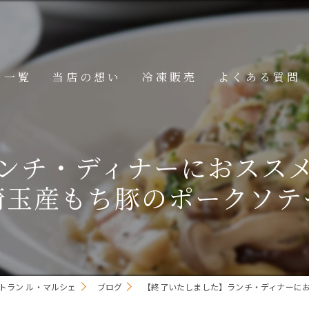
ー一覧
当店の想い
冷凍販売
よくある質問
ニュー
ンチ・ディナーにおスス
メニュー
埼玉産もち豚のポークソテ
メニュー
トラン ル・マルシェ
ブログ
【終了いたしました】ランチ・ディナーに