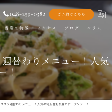
048-259-0382
ご予約はこちら
当店の特徴
アクセス
ブログ
コラム
洋食
メ週替わりメニュー！人気
ランチ
ー！
ディナー
テイクアウト
記念日
おススメ週替わりメニュー！人気の埼玉産もち豚のポークソテー！