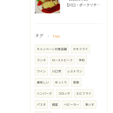
【川口・ポークソテー】ランチ・ディナーにおススメの週替わりメ...
タグ
Tags
キャンペーン対象店舗
カキフライ
ランチ
ローストビーフ
予約
ワイン
川口市
レストラン
美味しい
ゆっくり
家族
ハンバーグ
コロッケ
エビフライ
パスタ
個室
ベビーカー
車いす