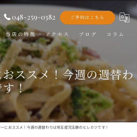
048-259-0382
ご予約はこちら
当店の特徴
アクセス
ブログ
コラム
洋食
におススメ！今週の週替わ
ランチ
です！
ディナー
テイクアウト
記念日
ナーにおススメ！今週の週替わりは埼玉産児玉豚のヒレカツです！