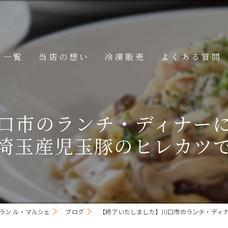
ー一覧
当店の想い
冷凍販売
よくある質問
ニュー
口市のランチ・ディナー
メニュー
埼玉産児玉豚のヒレカツ
メニュー
ラン ル・マルシェ
ブログ
【終了いたしました】川口市のランチ・ディ