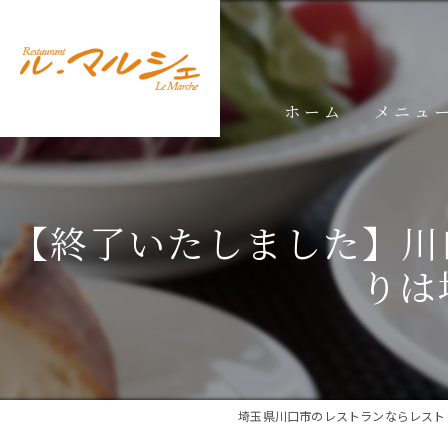
ホーム
メニュ
ランチメ
【終了いたしました】川
ディナー
りは
ドリンク
埼玉県川口市のレストランならレスト