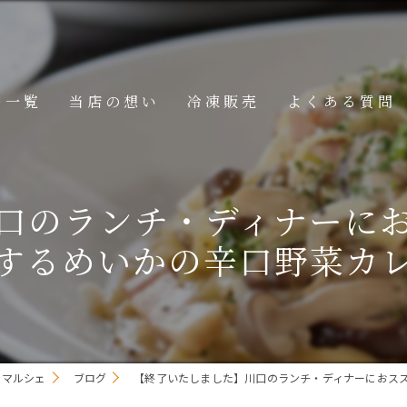
ー一覧
当店の想い
冷凍販売
よくある質問
ニュー
口のランチ・ディナーに
メニュー
するめいかの辛口野菜カ
メニュー
・マルシェ
ブログ
【終了いたしました】川口のランチ・ディナーにおス