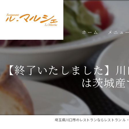
ホーム
メニュ
ランチメ
【終了いたしました】川
ディナー
は茨城産
ドリンク
埼玉県川口市のレストランならレストラン ル