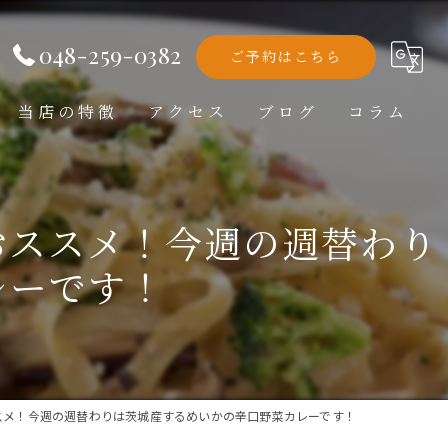
048-259-0382
ご予約はこちら
当店の特徴
アクセス
ブログ
コラム
洋食
おススメ！今週の週替わり
ランチ
レーです！
ディナー
テイクアウト
記念日
スメ！今週の週替わりは茨城産するめいかの辛口野菜カレーです！