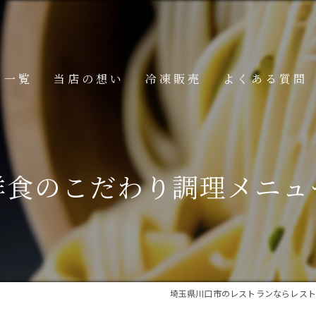
ー一覧
当店の想い
冷凍販売
よくある質問
ニュー
メニュー
洋食のこだわり調理メニュ
メニュー
埼玉県川口市のレストランならレスト