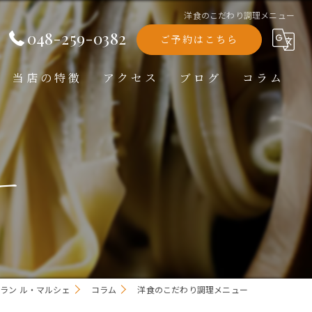
洋食のこだわり調理メニュー
048-259-0382
ご予約はこちら
当店の特徴
アクセス
ブログ
コラム
洋食
ランチ
ー
ディナー
テイクアウト
記念日
ラン ル・マルシェ
コラム
洋食のこだわり調理メニュー