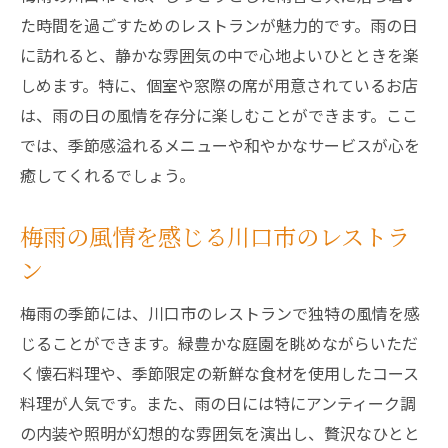
雨の日の特別な過ごし方
た時間を過ごすためのレストランが魅力的です。雨の日
川口市で見つける梅雨の楽しみ方
に訪れると、静かな雰囲気の中で心地よいひとときを楽
心温まる料理で梅雨を楽しむ
しめます。特に、個室や窓際の席が用意されているお店
は、雨の日の風情を存分に楽しむことができます。ここ
梅雨の時期に訪れるべきレストラン
では、季節感溢れるメニューや和やかなサービスが心を
雨の日を楽しむためのヒント
癒してくれるでしょう。
梅雨の日に訪れたい川口市の静かなレストラン
静かな時間を過ごすためのレストラン
梅雨の風情を感じる川口市のレストラ
雨の日にぴったりの静かな場所
ン
川口市で見つける静かな隠れ家
梅雨の季節には、川口市のレストランで独特の風情を感
梅雨の静かな時間を楽しむために
じることができます。緑豊かな庭園を眺めながらいただ
雨の日に訪れたい静かなレストラン
く懐石料理や、季節限定の新鮮な食材を使用したコース
川口市で静かな時間を過ごせる場所
料理が人気です。また、雨の日には特にアンティーク調
川口市の隠れ家レストランで心温まる梅雨のひ
の内装や照明が幻想的な雰囲気を演出し、贅沢なひとと