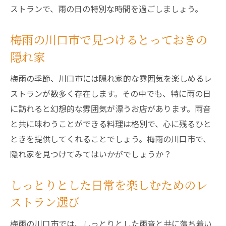
ストランで、雨の日の特別な時間を過ごしましょう。
ラン
心温まる料理で梅雨を楽しむ
梅雨の川口市で見つけるとっておきの
雨の日に訪れたい特別なレストラン
隠れ家
梅雨の時期にしか楽しめない特別な時間
梅雨の季節、川口市には隠れ家的な雰囲気を楽しめるレ
梅雨の風情を感じる川口市の隠れ家レストラン
ストランが数多く存在します。その中でも、特に雨の日
梅雨の風情を楽しむためのレストラン
に訪れると幻想的な雰囲気が漂うお店があります。雨音
川口市で見つける梅雨の隠れ家
と共に味わうことができる料理は格別で、心に残るひと
雨の日の風情を感じられる場所
ときを提供してくれることでしょう。梅雨の川口市で、
梅雨の時期にぴったりの隠れ家レストラン
隠れ家を見つけてみてはいかがでしょうか？
風情を楽しむための川口市のレストラン
梅雨の味わいを感じられる特別な場所
しっとりとした日常を楽しむためのレ
川口市のレストランで梅雨の季節を楽しむ方法
ストラン選び
梅雨の季節を楽しむためのレストラン選び
梅雨の川口市では、しっとりとした雨音と共に落ち着い