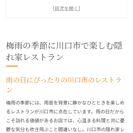
家
しっとりとした日常を楽しむためのレスト
ラン選び
梅雨の風情を感じる川口市のレストラン
雨の日に訪れるおすすめの隠れ家レストラ
梅雨の季節に川口市で楽しむ隠
ン
れ家レストラン
川口市の梅雨を楽しむための美味しいヒン
ト
雨の日にぴったりの川口市のレストラ
川口市の隠れ家レストランで楽しむ梅雨の特別
ン
な時間
梅雨の特別な時間を過ごすためのレストラ
梅雨の季節には、雨音を背景に静かなひとときを楽しめ
ン選び
るレストランが川口市に点在しています。雨の日だから
雨音を楽しむ川口市の隠れ家レストラン
こそ訪れる価値があるお店では、心温まる料理と共に憂
鬱な気分も吹き飛ぶこと間違いなし。川口市の隠れ家レ
梅雨の静かな時間を過ごせる隠れ家レスト