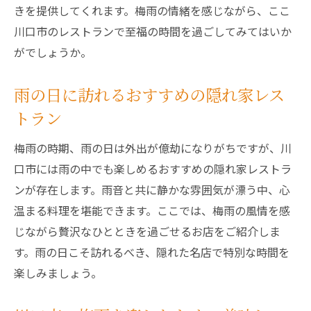
と時
きを提供してくれます。梅雨の情緒を感じながら、ここ
心温まる料理を楽しむ隠れ家レストラン
川口市のレストランで至福の時間を過ごしてみてはいか
梅雨の特別なひと時を過ごすために
がでしょうか。
川口市で見つける心温まる場所
雨の日に訪れるおすすめの隠れ家レス
雨の日に訪れると心が温まるレストラン
トラン
梅雨のひと時を楽しむための場所
川口市で心温まる時間を過ごせるレストラ
梅雨の時期、雨の日は外出が億劫になりがちですが、川
ン
口市には雨の中でも楽しめるおすすめの隠れ家レストラ
レストランで楽しむ川口市の梅雨の魅力
ンが存在します。雨音と共に静かな雰囲気が漂う中、心
温まる料理を堪能できます。ここでは、梅雨の風情を感
梅雨の魅力を楽しむためのレストラン
じながら贅沢なひとときを過ごせるお店をご紹介しま
川口市で梅雨を堪能するために
す。雨の日こそ訪れるべき、隠れた名店で特別な時間を
雨の日の魅力を感じられるレストラン
楽しみましょう。
梅雨の時期だからこそ楽しめる魅力
川口市の魅力的な梅雨の過ごし方