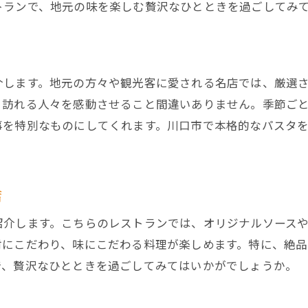
トランで、地元の味を楽しむ贅沢なひとときを過ごしてみ
川口市で新鮮なパスタを楽しむならここ！
川口市でパスタ愛好家におすすめのレストラン情報
パスタ愛好家必見！川口市のおすすめレストラン
絶品パスタを堪能できる川口市のレストラン情報
介します。地元の方々や観光客に愛される名店では、厳選
川口市でパスタ好きにおすすめのレストラン
、訪れる人々を感動させること間違いありません。季節ご
事を特別なものにしてくれます。川口市で本格的なパスタ
パスタ通が集まる川口市の人気レストラン
川口市のパスタ愛好家に愛されるレストラン
川口市のパスタ愛好家が推薦するレストラン
店
シェフの技が光る絶品パスタを楽しめる川口市のレスト
紹介します。こちらのレストランでは、オリジナルソース
川口市のシェフが作る絶品パスタレストラン
材にこだわり、味にこだわる料理が楽しめます。特に、絶
極上のパスタを提供する川口市のシェフ達
で、贅沢なひとときを過ごしてみてはいかがでしょうか。
川口市のシェフの技が光るパスタレストラン
熟練シェフが作る川口市のパスタレストラン