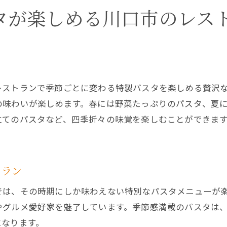
川口市でシェフの技を堪能できるパスタレストラン
タが楽しめる川口市のレス
川口市のシェフ自慢の絶品パスタ
川口市のレストランで味わう季節限定のパスタメニュー
季節限定パスタが楽しめる川口市のレストラン
川口市の季節パスタメニュー特集
レストランで季節ごとに変わる特製パスタを楽しめる贅沢
川口市で味わう季節のおすすめパスタ
の味わいが楽しめます。春には野菜たっぷりのパスタ、夏
川口市の旬のパスタメニューレストラン
立てのパスタなど、四季折々の味覚を楽しむことができま
川口市のレストランで季節限定パスタを堪能
川口市の季節ごとのパスタメニューガイド
感動の味を提供する川口市のパスタレストラン特集
トラン
川口市で感動のパスタを楽しめるレストラン
では、その時期にしか味わえない特別なパスタメニューが
絶品パスタで感動を与える川口市のレストラン
やグルメ愛好家を魅了しています。季節感満載のパスタは
川口市の感動の味が堪能できるパスタレストラン
になります。