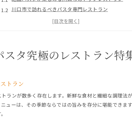
川口市で訪れるべきパスタ専門レストラン
川口市のパスタレストランおすすめガイド
地元で愛される川口市のパスタレストラン
川口市で人気の絶品パスタレストラン
川口市の美味しいパスタを提供する名店
パスタ究極のレストラン特
季節ごとの特製パスタが楽しめる川口市のレストラン
川口市で楽しむシーズナルパスタ
季節限定パスタが自慢の川口市のレストラン
レストラン
旬の味覚を堪能！川口市の季節パスタ特集
ストランが数多く存在します。新鮮な食材と繊細な調理法
川口市で味わう四季折々のパスタメニュー
メニューは、その季節ならではの旨みを存分に堪能できま
川口市のレストランで楽しむ季節のパスタ
す。
川口市で見逃せない季節限定パスタ