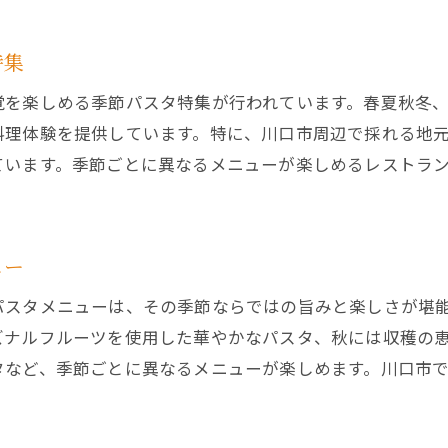
川口市で絶品パスタを味わえる感動のレストラン
川口市のパスタレストランで感動の一皿
特集
川口市の絶品パスタが楽しめる感動のレストラン
覚を楽しめる季節パスタ特集が行われています。春夏秋冬
料理体験を提供しています。特に、川口市周辺で採れる地
ています。季節ごとに異なるメニューが楽しめるレストラ
ュー
パスタメニューは、その季節ならではの旨みと楽しさが堪
ズナルフルーツを使用した華やかなパスタ、秋には収穫の
タなど、季節ごとに異なるメニューが楽しめます。川口市