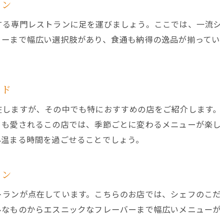
友人や家族と特別な時間を過ごす川口市のレストラン
ラン
川口市で家族と楽しむ絶品パスタレストラン
する専門レストランに足を運びましょう。ここでは、一流
友人との食事に最適な川口市のパスタレストラン
ューまで幅広い選択肢があり、食通も納得の逸品が揃ってい
川口市のレストランで過ごす特別なパスタ時間
川口市で友人と特別なひとときを過ごすレストラン
川口市のレストランで家族と楽しい食事を
イド
川口市のレストランで特別なパスタディナー
在しますが、その中でも特におすすめの店をご紹介します
新鮮な食材を使った絶品パスタが自慢のレストラン
らも愛されるこの店では、季節ごとに変わるメニューが楽
川口市の新鮮な食材を使ったパスタレストラン
心温まる時間を過ごせることでしょう。
地元食材が光る川口市のパスタレストラン
ラン
川口市で新鮮な素材を楽しめるパスタレストラン
川口市の新鮮食材の魅力を味わうパスタレストラン
トランが点在しています。こちらのお店では、シェフのこ
新鮮な食材満載の川口市のパスタレストラン
ルなものからエスニックなフレーバーまで幅広いメニュー