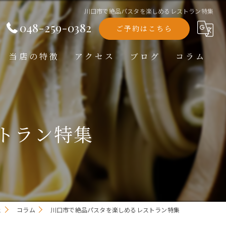
川口市で絶品パスタを楽しめるレストラン特集
048-259-0382
ご予約はこちら
当店の特徴
アクセス
ブログ
コラム
洋食
ランチ
トラン特集
ディナー
テイクアウト
記念日
ェ
コラム
川口市で絶品パスタを楽しめるレストラン特集