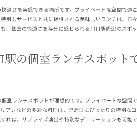
プライベートを重視したランチ空間
い快適さを実感できる場所です。プライベートな空間で過
川口駅の個室ランチで心に残る体験を
。特別なサービスと共に提供される美味しいランチは、日
個室ランチで特別な時間を川口駅で過ごそう
でも、個室の快適さを存分に感じられる川口駅周辺のスポ
川口駅の個室ランチで特別なひとときを
特別な時間を彩る個室ランチの魅力
口駅の個室ランチスポット
川口駅での個室ランチが提供する豊かな時間
プライベート空間でのランチが叶える特別感
川口駅の個室ランチで味わう特別な瞬間
個室ランチで特別なひとときを川口駅で
の個室ランチスポットが理想的です。プライベートな空間
川口駅での個室ランチで味わう静かなひととき
タリアンなどの多彩な料理は、記念日にぴったりの特別な
川口駅の個室ランチで感じる静寂
談すれば、サプライズ演出や特別なデコレーションも可能
静かな時間を楽しむ個室ランチの魅力
川口駅でのランチタイムを静かに過ごす