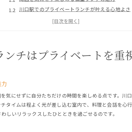
川口駅でのプライベートランチが叶える心地よさ
個室ランチでの非日常感を川口駅で体験
プライベート空間での贅沢ランチの価値
川口駅の個室ランチで味わう特別な時間
個室ランチの快適さを川口駅で実感
ランチはプライベートを重
特別なひとときを川口駅の個室ランチスポットで
記念日を彩る個室ランチの過ごし方
川口駅での個室ランチが提供する特別な演出
魅力
大切な人との時間を個室で楽しむ
囲を気にせずに自分たちだけの時間を楽しめる点です。川
プライベートランチが叶える特別なひととき
ンチタイムは程よく光が差し込む室内で、料理と会話を心
特別な日のランチに最適な個室空間
さわしいリラックスしたひとときを過ごせるのです。
川口駅の個室ランチで心に残るひとときを