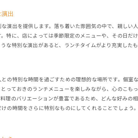
個室ランチが叶える静けさを川口駅で
な演出
川口駅の個室ランチで心休まるひととき
別な演出を提供します。落ち着いた雰囲気の中で、親しい
静かな個室ランチで心を癒す川口駅
す。特に、店によっては季節限定のメニューや、その日だ
ような特別な演出があると、ランチタイムがより充実した
人との特別な時間を過ごすための理想的な場所です。個室
、とっておきのランチメニューを楽しみながら、心のこも
、料理のバリエーションが豊富であるため、どんな好みの
だけの時間をさらに特別なものにしてくれることでしょう