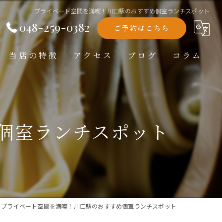
プライベート空間を満喫！川口駅のおすすめ個室ランチスポット
048-259-0382
ご予約はこちら
当店の特徴
アクセス
ブログ
コラム
洋食
ランチ
個室ランチスポット
ディナー
テイクアウト
記念日
プライベート空間を満喫！川口駅のおすすめ個室ランチスポット