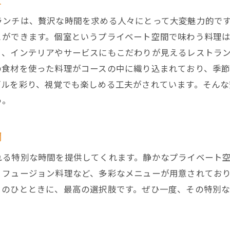
川口駅の個室ランチで広がる味覚の旅
ランチは、贅沢な時間を求める人々にとって大変魅力的で
心地よい空間が魅力の川口駅の個室ランチ
とができます。個室というプライベート空間で味わう料理
川口駅の個室ランチが提供する快適さ
く、インテリアやサービスにもこだわりが見えるレストラ
心地よい空間でのプライベートランチ
の食材を使った料理がコースの中に織り込まれており、季
川口駅の個室ランチでリラックス
ブルを彩り、視覚でも楽しめる工夫がされています。そん
個室でのランチが叶える心地よいひととき
う。
川口駅で見つける理想のランチ空間
個室で過ごす心地よいランチタイム
間
川口駅の個室ランチ魅力的なプライベート空間
れる特別な時間を提供してくれます。静かなプライベート
個室ランチでの贅沢な空間づくり
、フュージョン料理など、多彩なメニューが用意されてお
川口駅の個室ランチが叶えるプライバシー
とのひとときに、最高の選択肢です。ぜひ一度、その特別
魅力的な個室空間で特別なランチを
川口駅でのランチに最適な個室の選び方