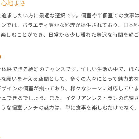
川口駅周辺でランチを楽しむなら個室が最適
る心地よさ
個室ランチが叶える静かな時間
を追求したい方に最適な選択です。個室や半個室での食事
川口駅の個室ランチでのんびり過ごす方法
ランでは、バラエティ豊かな料理が提供されており、日本
リラックスできる個室ランチの魅力
に楽しむことができ、日常から少し離れた贅沢な時間を過ご
川口駅での理想的なランチシーンを個室で
個室ランチが提供する心地よいひととき
験
川口駅周辺で見つける理想の個室ランチ
を体験できる絶好のチャンスです。忙しい生活の中で、ほ
和食からイタリアンまで川口駅での個室ランチ
んな願いを叶える空間として、多くの人々にとって魅力的な
多彩な料理が魅力の個室ランチ
デザインの個室が揃っており、様々なシーンに対応してい
シュできるでしょう。また、イタリアンレストランの洗練
川口駅で楽しむジャンル豊富な個室ランチ
ような個室ランチの魅力は、単に食事を楽しむだけでなく
和洋折衷の料理を個室で堪能
川口駅の個室ランチで味わうグルメ体験
個室で味わう和食とイタリアンの融合
値