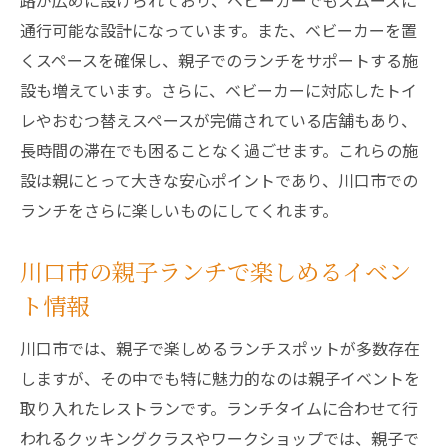
路が広めに設けられており、ベビーカーでもスムーズに
川口市の広い座席で親子ランチを満喫
通行可能な設計になっています。また、ベビーカーを置
ベビーカーでも安心な川口市のランチ席
くスペースを確保し、親子でのランチをサポートする施
ベビーカーでも安心川口市の親子向けランチ施
設も増えています。さらに、ベビーカーに対応したトイ
設
レやおむつ替えスペースが完備されている店舗もあり、
川口市で見つけたベビーカー対応ランチス
長時間の滞在でも困ることなく過ごせます。これらの施
ポット
設は親にとって大きな安心ポイントであり、川口市での
親子で安心して訪れる川口市のランチ施設
ランチをさらに楽しいものにしてくれます。
ベビーカーOK！川口市の親子ランチスポッ
ト
川口市の親子ランチで楽しめるイベン
川口市でベビーカーも安心のランチを楽し
ト情報
む
川口市では、親子で楽しめるランチスポットが多数存在
親子で快適に過ごす川口市のランチ施設
しますが、その中でも特に魅力的なのは親子イベントを
ベビーカー利用に優しい川口市の親子ラン
取り入れたレストランです。ランチタイムに合わせて行
チ
われるクッキングクラスやワークショップでは、親子で