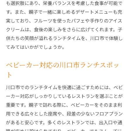
も選択肢にあり、栄養バランスを考慮した食事が可能で
川口市で味わう親子に優しいランチ体験
す。また、親子で一緒に楽しめるデザートメニューも充
親子で訪れる川口市の特別なランチスポッ
実しており、フルーツを使ったパフェや手作りのアイス
ト
クリームは、食後の楽しみをさらに広げてくれます。子
川口市でキッズメニューが楽しめるランチ
供たちの笑顔が溢れるランチタイムを、川口市で体験し
店
てみてはいかがでしょうか。
広々とした座席で親子のランチタイムを満喫し
ベビーカー対応の川口市ランチスポッ
よう
ト
川口市の広々座席で親子ランチを楽しむ
子供と一緒に快適に過ごせる川口市のラン
川口市でのランチタイムを快適に過ごすためには、ベビ
チスポット
ーカー対応がしっかりしているレストランを選ぶことが
川口市で家族団らんのランチタイムを実現
重要です。親子で訪れる際に、ベビーカーをそのまま利
親子でゆったり過ごせる川口市のランチ場
用できる広々とした座席や、段差の少ないフロアプラン
所
があると安心です。多くのレストランでは、出入口や通