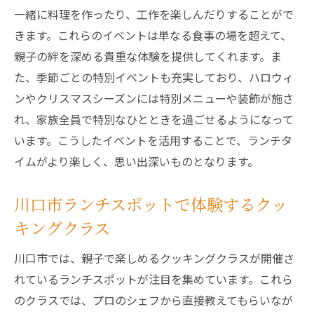
親子で参加できる川口市のイベント付きランチ
一緒に料理を作ったり、工作を楽しんだりすることがで
体験
きます。これらのイベントは単なる食事の場を超えて、
川口市で親子参加のイベント付きランチを
親子の絆を深める貴重な体験を提供してくれます。ま
楽しむ
た、季節ごとの特別イベントも充実しており、ハロウィ
親子で特別な体験を！川口市のランチイベ
ンやクリスマスシーズンには特別メニューや装飾が施さ
ント
れ、家族全員で特別なひとときを過ごせるようになって
います。こうしたイベントを活用することで、ランチタ
川口市でイベントとランチを同時に楽しむ
イムがより楽しく、思い出深いものとなります。
親子で参加する川口市の楽しいランチ体験
川口市のランチで親子の思い出作り
川口市ランチスポットで体験するクッ
イベントが豊富な川口市の親子ランチスポ
キングクラス
ット
アレルギー対応も安心川口市のファミリーラン
川口市では、親子で楽しめるクッキングクラスが開催さ
チ
れているランチスポットが注目を集めています。これら
のクラスでは、プロのシェフから直接教えてもらいなが
アレルギー対応が安心な川口市のランチス