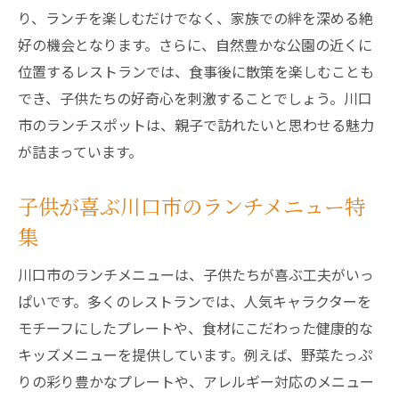
り、ランチを楽しむだけでなく、家族での絆を深める絶
けサービス
好の機会となります。さらに、自然豊かな公園の近くに
親子で参加できる川口市の楽しいランチイ
位置するレストランでは、食事後に散策を楽しむことも
ベント
でき、子供たちの好奇心を刺激することでしょう。川口
安心して食事ができる川口市のアレルギー
市のランチスポットは、親子で訪れたいと思わせる魅力
対応ランチ
が詰まっています。
川口市で親子の笑顔が輝くランチスポット
キッズメニューが充実！川口市のランチスポッ
子供が喜ぶ川口市のランチメニュー特
ト探訪
集
川口市で発見！子供も大満足のランチメニ
川口市のランチメニューは、子供たちが喜ぶ工夫がいっ
ュー
ぱいです。多くのレストランでは、人気キャラクターを
親子で楽しむ川口市のランチスポットの魅
モチーフにしたプレートや、食材にこだわった健康的な
力
キッズメニューを提供しています。例えば、野菜たっぷ
キッズメニューに注目！川口市のおすすめ
りの彩り豊かなプレートや、アレルギー対応のメニュー
ランチ