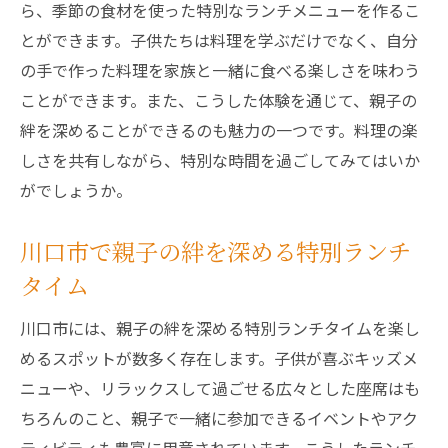
ら、季節の食材を使った特別なランチメニューを作るこ
ポット
とができます。子供たちは料理を学ぶだけでなく、自分
親子で安心！川口市のアレルギー対応ラン
の手で作った料理を家族と一緒に食べる楽しさを味わう
チ
ことができます。また、こうした体験を通じて、親子の
川口市で見つけるアレルギーに優しいラン
絆を深めることができるのも魅力の一つです。料理の楽
チ場所
しさを共有しながら、特別な時間を過ごしてみてはいか
アレルギー対応メニューが充実の川口市ラ
がでしょうか。
ンチ
川口市で家族全員が楽しめるアレルギー対
川口市で親子の絆を深める特別ランチ
応食事
タイム
アレルギーも心配無用！川口市のランチ体
川口市には、親子の絆を深める特別ランチタイムを楽し
験
めるスポットが数多く存在します。子供が喜ぶキッズメ
川口市で家族の絆を深める特別なランチの過ご
ニューや、リラックスして過ごせる広々とした座席はも
し方
ちろんのこと、親子で一緒に参加できるイベントやアク
川口市で家族の絆を深めるランチタイム