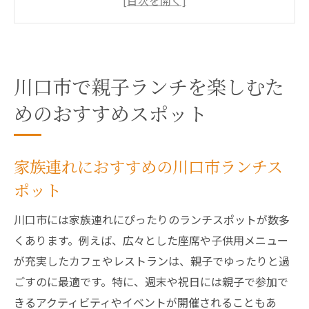
子供が喜ぶ川口市のランチメニュー特集
ベビーカー対応の川口市ランチスポット
川口市の親子ランチで楽しめるイベント情
報
川口市で親子ランチを楽しむた
川口市ランチスポットで体験するクッキン
めのおすすめスポット
グクラス
川口市で親子の絆を深める特別ランチタイ
家族連れにおすすめの川口市ランチス
ム
ポット
安心して子供とランチを楽しめる川口市の魅力
とは
川口市には家族連れにぴったりのランチスポットが数多
川口市の子供に優しいランチスポットの魅
くあります。例えば、広々とした座席や子供用メニュー
力
が充実したカフェやレストランは、親子でゆったりと過
親子で安心して楽しむ川口市ランチ体験
ごすのに最適です。特に、週末や祝日には親子で参加で
きるアクティビティやイベントが開催されることもあ
川口市のランチスポットで見つける家族向