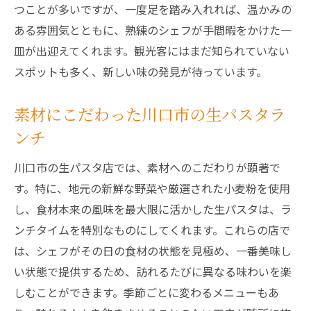
おしゃれな空間で楽しむ川口市の生パスタラン
つことが多いですが、一度足を踏み入れれば、温かみの
チ
ある雰囲気とともに、熟練のシェフが手間暇をかけた一
川口市のスタイリッシュな生パスタ店
皿が出迎えてくれます。観光客にはまだ知られていない
スポットも多く、新しい味の発見が待っています。
インテリアが魅力の川口市のランチスポッ
ト
素材にこだわった川口市の生パスタラ
川口市で生パスタを楽しむ特別な空間
ンチ
デートにぴったりな川口市の生パスタラン
チ
川口市の生パスタ店では、素材へのこだわりが顕著で
川口市の生パスタ店で大人のランチタイム
す。特に、地元の新鮮な野菜や厳選された小麦粉を使用
特別な日に訪れたい川口市の生パスタ店
し、食材本来の風味を最大限に活かした生パスタは、ラ
ンチタイムを特別なものにしてくれます。これらの店で
忙しい日常を忘れる川口市の生パスタランチ体
は、シェフがその日の食材の状態を見極め、一番美味し
験
い状態で提供するため、訪れるたびに異なる味わいを楽
川口市でリフレッシュする生パスタランチ
しむことができます。季節ごとに変わるメニューもあ
癒しの時間をくれる川口市の生パスタ店