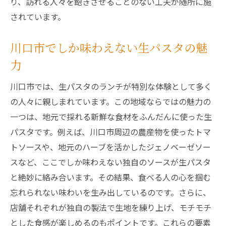
り、訪れる人々を飽きさせることのない工夫が随所に施
川口市の生パスタランチで心身をリセット
されています。
日常を忘れるひとときを川口市で
川口市の生パスタ店でくつろぎの時間を
川口市でしか味わえない生パスタの魅
川口市で穏やかなランチタイムを過ごす
力
川口市のランチスポットで生パスタを満喫する
川口市では、生パスタのランチが特別な体験として多く
方法
の人々に親しまれています。この地域ならではの魅力の
川口市で楽しむ生パスタランチの秘訣
一つは、地元で採れる新鮮な食材をふんだんに使った生
地元で人気の川口市生パスタ店
パスタです。例えば、川口市周辺の農産物を使ったトマ
川口市のランチで生パスタをフルコースで
トソースや、地元のハーブを活かしたジェノベーゼソー
川口市での生パスタランチの楽しみ方
スなど、ここでしか味わえない独自のソースが生パスタ
と絶妙に絡み合います。その結果、食べる人の心を掴む
生パスタを楽しむための川口市ガイド
忘れられない味わいを生み出しているのです。さらに、
川口市のランチで生パスタを堪能するコツ
店舗それぞれが独自の製法で生地を練り上げ、モチモチ
生パスタのもちもち食感を川口市のランチで体
とした食感が楽しめるのもポイントです。これらの要素