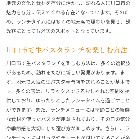
地元の文化と食材を存分に活かし、訪れる人に川口市の
おしゃれなインテリアと生パスタの川口市ラン
魅力を存分に伝えてくれる存在となっています。そのた
チ案内
め、ランチタイムには多くの地元客で賑わいを見せ、観
川口市で人気のスタイリッシュな生パスタ
光客にとっても必訪のスポットとなっています。
店
川口市で生パスタランチを楽しむ方法
インテリアが魅力の川口市ランチスポット
川口市で生パスタを楽しむおしゃれな空間
川口市で生パスタランチを楽しむ方法は、多くの選択肢
デザインが素敵な川口市の生パスタ店
があるため、訪れるたびに新しい発見があります。ま
川口市のランチでおしゃれなひとときを
ず、地元で人気の生パスタ専門店を訪れることが基本で
す。多くの店は、リラックスできるおしゃれな空間を提
生パスタとインテリアが魅力の川口市店
供しており、ゆったりとしたランチタイムを過ごすこと
ができます。また、ランチメニューには季節ごとの新鮮
な食材を使ったパスタが用意されており、その日の気分
や季節感を大切にした選び方が楽しめます。さらに、ラ
ンチセットにはサラダやデザートが付いてくることが多