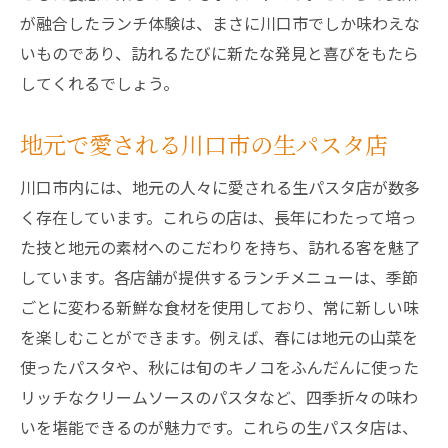
感
が融合したランチ体験は、まさに川口市でしか味わえな
川口市ランチで絶品の生パスタを味わう
いものであり、訪れるたびに新たな発見と喜びをもたら
食感がたまらない川口市の生パスタ店
してくれるでしょう。
川口市のランチで生パスタの魅力を再発見
もちもちの生パスタを川口市で楽しむ
地元で愛される川口市の生パスタ店
川口市で人気の生パスタランチ店
川口市内には、地元の人々に愛される生パスタ店が数多
川口市ランチで生パスタの食感を堪能
く存在しています。これらの店は、長年にわたって培っ
川口市のランチで味わう生パスタの美食体験
た技と地元の素材へのこだわりを持ち、訪れる客を魅了
川口市のランチで出会う生パスタの味わい
しています。各店舗が提供するランチメニューは、季節
ごとに変わる新鮮な食材を使用しており、常に新しい味
川口市で楽しむ生パスタの贅沢な美食
を楽しむことができます。例えば、春には地元の山菜を
生パスタの奥深い味わいを川口市で
使ったパスタや、秋には旬のキノコをふんだんに使った
川口市のランチスポットで生パスタを堪能
リッチなクリームソースのパスタなど、四季折々の味わ
生パスタの美食体験を川口市で味わう
いを堪能できるのが魅力です。これらの生パスタ店は、
川口市の生パスタで心を満たす