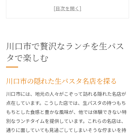
川口市でしか味わえない生パスタの魅力
地元で愛される川口市の生パスタ店
川口市で生パスタランチを楽しむ方法
生パスタで川口市のランチ時間を特別に
川口市で贅沢なランチを生パス
生パスタの魅力を川口市のランチで堪能しよう
タで楽しむ
川口市ランチで味わう生パスタの新鮮さ
生パスタの濃厚な風味を川口市で楽しむ
川口市の生パスタランチで味わう多彩なソ
川口市の隠れた生パスタ名店を探る
ース
川口市には、地元の人々がこぞって訪れる隠れた名店が
川口市のランチで発見する生パスタの奥深
点在しています。こうした店では、生パスタの持つもち
さ
もちとした食感と豊かな風味が、他では体験できない特
川口市ならではの生パスタの楽しみ方
別なランチタイムを提供しています。これらの名店は、
生パスタの魅力を引き出す川口市の名店
通りに面していても見過ごしてしまいそうな佇まいを持