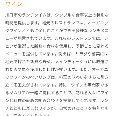
ワイン
ワインが主役のランチコースを楽しむ
川口市のランチタイムは、シンプルな食事以上の特別な
地元の魅力を再発見川口市のランチとワイン
時間を提供します。地元のレストランでは、オーガニッ
地域の特産品を活かしたランチメニュー
クワインとともに楽しむことができる多様なランチメニ
川口市の歴史と文化を味わう食体験
ューが用意されています。これらのレストランでは、シ
地元の食材とワインの調和
ェフが厳選した新鮮な食材を使用し、季節ごとに変わる
新しい発見があるランチスポット
メニューを提供しています。例えば、サラダや前菜には
川口市の隠れた名店を探索
地元で採れた新鮮な野菜、メインディッシュには厳選さ
れた肉や魚を使用した料理が揃います。また、オーガニ
ランチとワインで巡る地元の味
ックワインのペアリングは、料理の味わいをさらに引き
リラックスしたひとときを川口市のランチで
立てる工夫がされています。特に、ワインの専門家であ
心地よい空間での贅沢なランチタイム
るソムリエが一緒に提供することで、訪れる人々にワイ
川口市の隠れ家的レストランでリラックス
ンと料理の最高の組み合わせを提案してくれます。ラン
カジュアルな雰囲気で楽しむランチ
チとともに楽しむワインが、日常のひとときを特別なも
くつろぎの時間を演出する食事
のに変えてくれるのです。