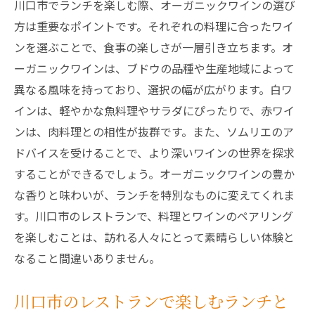
川口市でランチを楽しむ際、オーガニックワインの選び
ランチとワインの相性を極める
方は重要なポイントです。それぞれの料理に合ったワイ
川口市のグルメガイドでおすすめの一品
ンを選ぶことで、食事の楽しさが一層引き立ちます。オ
風味豊かなワインとランチの組み合わせ
ーガニックワインは、ブドウの品種や生産地域によって
オーガニックワインで深まる食の体験
異なる風味を持っており、選択の幅が広がります。白ワ
ランチ時間の新しい楽しみ方
インは、軽やかな魚料理やサラダにぴったりで、赤ワイ
地元の味を活かしたワイン選び
ンは、肉料理との相性が抜群です。また、ソムリエのア
ランチタイムを特別にする川口市のオーガニッ
ドバイスを受けることで、より深いワインの世界を探求
クワイン
することができるでしょう。オーガニックワインの豊か
な香りと味わいが、ランチを特別なものに変えてくれま
特別な日に選びたいオーガニックワイン
す。川口市のレストランで、料理とワインのペアリング
ランチを彩るワインの奥深い味わい
を楽しむことは、訪れる人々にとって素晴らしい体験と
川口市のワインセレクションで贅沢なひと
なること間違いありません。
とき
オーガニックワインで感じる贅沢なランチ
川口市のレストランで楽しむランチと
ワインの学びを深めるランチタイム