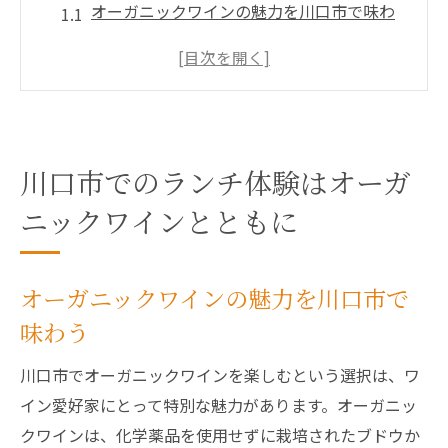
オーガニックワインの魅力を川口市で味わ
う
ランチに合うオーガニックワインの選び方
川口市のレストランで楽しむランチとワイ
ン
心地よい空間でのランチとオーガニックワ
川口市でのランチ体験はオーガ
イン
ニックワインとともに
地元のワインと料理の絶妙な組み合わせ
ワイン専門家がおすすめする川口市のラン
オーガニックワインの魅力を川口市で
チ
味わう
新鮮な食材が光る川口市のランチ
地産地消を実現する川口市のランチ
川口市でオーガニックワインを楽しむという選択は、ワ
新鮮な食材を使ったおすすめメニュー
イン愛好家にとって特別な魅力があります。オーガニッ
クワインは、化学薬品を使用せずに栽培されたブドウか
シェフの技が光る新鮮食材のランチ