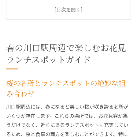
わせ
川口駅近くで見つける春の穴場レストラン
お花見をしながら楽しむテラス席ランチ
家族連れにおすすめの川口駅ランチスポッ
ト
春の川口駅周辺で楽しむお花見
地元住民が集う川口駅の人気ランチカフェ
ランチスポットガイド
駅前で楽しむ手軽なお花見ランチの選び方
地元食材を活かした川口駅のお花見ランチを満
桜の名所とランチスポットの絶妙な組
喫しよう
み合わせ
春の地元野菜を使ったヘルシーランチ
川口駅エリアの和洋折衷ランチメニュー
川口駅周辺には、春になると美しい桜が咲き誇る名所が
いくつか存在します。これらの場所では、お花見客が集
旬の魚介を活かしたシーフードランチ
うだけでなく、近くにあるランチスポットも充実してい
地産地消を楽しむ川口駅のランチ選び
るため、桜と食事の両方を楽しむことができます。特に