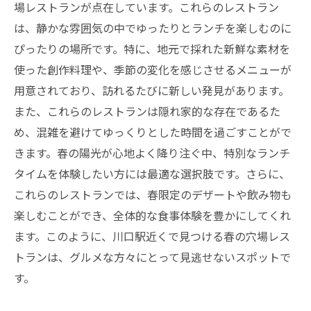
場レストランが点在しています。これらのレストラン
少人数での楽しいランチスポットを探す
は、静かな雰囲気の中でゆったりとランチを楽しむのに
プライベート感たっぷりの春ランチ
ぴったりの場所です。特に、地元で採れた新鮮な素材を
予約必須の人気隠れ家ランチ店紹介
使った創作料理や、季節の変化を感じさせるメニューが
川口駅の歴史を感じる隠れ家カフェ
用意されており、訪れるたびに新しい発見があります。
お花見とランチを同時に楽しむ川口駅エリアの
また、これらのレストランは隠れ家的な存在であるた
魅力
め、混雑を避けてゆっくりとした時間を過ごすことがで
きます。春の陽光が心地よく降り注ぐ中、特別なランチ
川口駅周辺で楽しむ春の美しい風景と食事
タイムを体験したい方には最適な選択肢です。さらに、
お花見シーズン限定の特別ランチメニュー
これらのレストランでは、春限定のデザートや飲み物も
春のお出かけにぴったりなランチプラン
楽しむことができ、全体的な食事体験を豊かにしてくれ
桜を見ながら楽しむ贅沢ランチ体験
ます。このように、川口駅近くで見つける春の穴場レス
川口駅で味わう春の風物詩ランチ
トランは、グルメな方々にとって見逃せないスポットで
地元ならではのランチスポットを開拓
す。
川口駅周辺で味わう春のランチと桜の競演