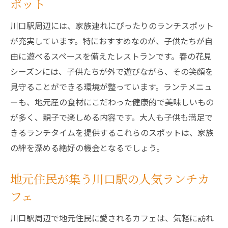
新鮮野菜をふんだんに使った春のサラダ
ポット
心も体も満たされる川口駅エリアのお花見ラン
川口駅周辺には、家族連れにぴったりのランチスポット
チ体験
が充実しています。特におすすめなのが、子供たちが自
リラックスできる川口駅のランチスポット
由に遊べるスペースを備えたレストランです。春の花見
春風を感じる心地よいランチ時間
シーズンには、子供たちが外で遊びながら、その笑顔を
おしゃれなカフェでの春ランチ体験
見守ることができる環境が整っています。ランチメニュ
ーも、地元産の食材にこだわった健康的で美味しいもの
川口駅周辺でのピクニックランチプラン
が多く、親子で楽しめる内容です。大人も子供も満足で
桜が見えるテラスでのランチタイム
きるランチタイムを提供するこれらのスポットは、家族
地元の文化を感じるランチコース
の絆を深める絶好の機会となるでしょう。
地元住民が集う川口駅の人気ランチカ
フェ
川口駅周辺で地元住民に愛されるカフェは、気軽に訪れ