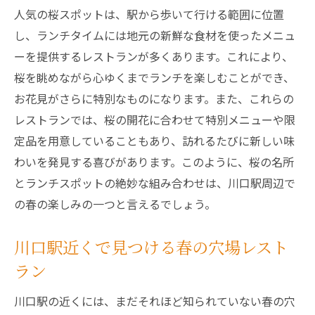
農家直送の新鮮食材を使った料理体験
人気の桜スポットは、駅から歩いて行ける範囲に位置
川口の季節感を味わえる特別ランチセット
し、ランチタイムには地元の新鮮な食材を使ったメニュ
桜の下で楽しむ川口駅のおすすめランチメニュ
ーを提供するレストランが多くあります。これにより、
ー紹介
桜を眺めながら心ゆくまでランチを楽しむことができ、
春を彩る特製お弁当でお花見を満喫
お花見がさらに特別なものになります。また、これらの
川口駅の公園で楽しむピクニックランチ
レストランでは、桜の開花に合わせて特別メニューや限
定品を用意していることもあり、訪れるたびに新しい味
おしゃれカフェで味わう季節限定メニュー
わいを発見する喜びがあります。このように、桜の名所
桜の香り漂う野外ランチの楽しみ方
とランチスポットの絶妙な組み合わせは、川口駅周辺で
テイクアウトで楽しむ川口駅の人気ランチ
の春の楽しみの一つと言えるでしょう。
友人や家族とシェアする川口駅のランチ
川口駅近辺の隠れ家ランチスポットで春の味覚
川口駅近くで見つける春の穴場レスト
を堪能
ラン
知る人ぞ知る川口駅の隠れ家レストラン
川口駅の近くには、まだそれほど知られていない春の穴
静かな環境で楽しむランチと桜の調和