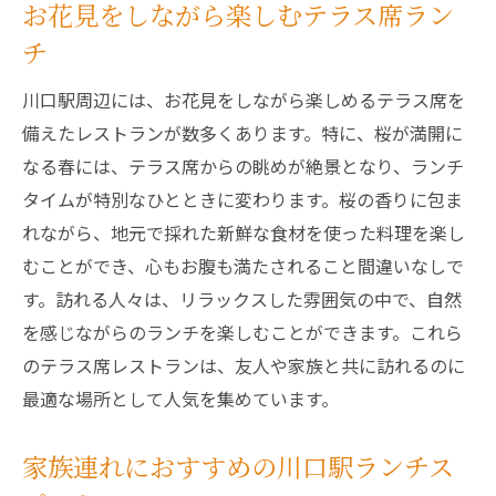
お花見をしながら楽しむテラス席ラン
美しい桜と共に楽しむランチタイム
チ
川口駅エリアでおすすめのベジタリアンラ
ンチ
川口駅周辺には、お花見をしながら楽しめるテラス席を
春の訪れを感じるデザート付きランチ
備えたレストランが数多くあります。特に、桜が満開に
桜が見える絶景スポットでのランチ
なる春には、テラス席からの眺めが絶景となり、ランチ
川口駅のカフェ巡りで春を満喫
タイムが特別なひとときに変わります。桜の香りに包ま
れながら、地元で採れた新鮮な食材を使った料理を楽し
春限定のフラワーレストラン体験
むことができ、心もお腹も満たされること間違いなしで
地元の新鮮食材で彩る川口駅の春のランチ特集
す。訪れる人々は、リラックスした雰囲気の中で、自然
春の味覚を大切にしたこだわりランチ
を感じながらのランチを楽しむことができます。これら
川口駅で味わう春の贅沢ランチメニュー
のテラス席レストランは、友人や家族と共に訪れるのに
旬の山菜を使ったヘルシーランチプラン
最適な場所として人気を集めています。
地元の魚介を堪能する春のランチ
春を感じる前菜からメインまでのランチ
家族連れにおすすめの川口駅ランチス