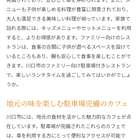
ニューも子供が楽しめる料理が豊富に用意されており、
車で楽々川口市の駐車場付きランチ体験記
大人も満足できる美味しい料理が揃っています。家族で
駐車場完備の川口市ランチの魅力
訪れる際には、キッズメニューやセットメニューを利用
車で行く川口市ランチのおすすめ
すると、よりお得感があります。ファミリー向けのレス
川口市の駐車場付きランチエピソード
トランは、食事の合間に子供が遊べるスペースを設けて
駐車場付きランチで川口市を満喫
いるところもあり、親も安心して食事を楽しむことがで
手軽に行ける川口市の駐車場付きランチ
きます。川口市のファミリー向け駐車場付きレストラン
駐車場ありの川口市ランチ体験談
で、楽しいランチタイムを過ごしてみてはいかがでしょ
うか。
川口市駐車場完備のランチで心地よいひととき
を
地元の味を楽しむ駐車場完備のカフェ
駐車場完備でランチを楽しむ理由
リラックスタイムに最適な駐車場付きラン
川口市には、地元の食材を活かした魅力的なカフェが点
チ
在しています。駐車場が完備されたこれらのカフェで
は、車を利用する方にとって便利なアクセスが可能で
駐車場付きランチで過ごす贅沢な時間