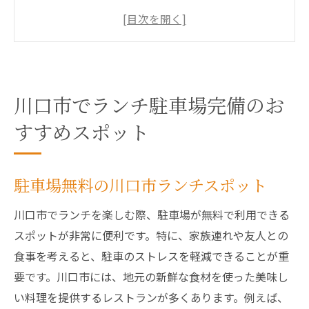
地元の味を楽しむ駐車場完備のカフェ
川口市の隠れ家ランチスポットと駐車場
アクセス良好な駐車場付きランチ店
駐車場付きランチで川口市を満喫
川口市でランチ駐車場完備のお
駐車場の心配無用川口市で楽しむ絶品ランチ
すすめスポット
駐車場付きで楽しむ川口市のランチメニュ
ー
安心の駐車場完備ランチ体験
駐車場無料の川口市ランチスポット
予約不要の駐車場付きランチスポット
川口市でランチを楽しむ際、駐車場が無料で利用できる
川口市で見つける駐車場付き絶品ランチ
スポットが非常に便利です。特に、家族連れや友人との
駐車場付きレストランでの特別なひととき
食事を考えると、駐車のストレスを軽減できることが重
駐車場完備ランチで発見する川口市の魅力
要です。川口市には、地元の新鮮な食材を使った美味し
川口市で見つけた駐車場付きランチの魅力
い料理を提供するレストランが多くあります。例えば、