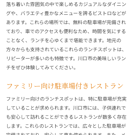
地元食材を駆使した駐車場付きランチ
落ち着いた雰囲気の中で楽しめるカジュアルなダイニン
グや、バラエティ豊かなメニューを誇るビストロなどが
ランチでも駐車場でも満足できるお店
あります。これらの場所では、無料の駐車場が完備され
駐車場付きで楽しむ川口市グルメの旅
ており、車でのアクセスも便利なため、時間を気にする
駐車場完備で安心の川口市ランチスポット
ことなく、ランチを心ゆくまで堪能できます。地元の
川口市の駐車場付きランチ特集
方々からも支持されているこれらのランチスポットは、
駐車場が豊富なランチ店の魅力
リピーターが多いのも特徴です。川口市の美味しいラン
地元食材を活用川口市の駐車場完備ランチガイ
チをぜひ体験してみてください。
ド
新鮮食材で楽しむ駐車場付きランチ
ファミリー向け駐車場付きレストラン
川口市の地元食材を堪能するランチ
ファミリー向けのランチスポットは、特に駐車場が充実
駐車場付きで味わう旬のランチ
していることが求められます。川口市には、子供連れで
地産地消を意識した駐車場付きレストラン
も安心して訪れることができるレストランが数多く存在
駐車場完備で地元食材を楽しむ方法
します。これらのレストランでは、広々とした駐車場が
完備されており、安心して車を停められます。また、メ
川口市の食文化を駐車場付きで体験