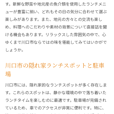
す。新鮮な野菜や地元産の魚介類を使用したランチメニ
川口市で見つけた駐車場付きランチの魅力
ューが豊富に揃い、どれもその日の気分に合わせて選ぶ
駐車場完備のランチで心温まるひととき
楽しみがあります。また、地元の方々との交流も楽し
駐車場付きレストランでのリラックス方法
め、料理へのこだわりや素材の背景について直接話を聞
駐車場完備川口市のランチスポット巡り
ける機会もあります。リラックスした雰囲気の中で、心
駐車場付きランチスポットの探し方
ゆくまで川口市ならではの味を堪能してみてはいかがで
川口市の人気駐車場付きランチ店
しょうか。
駐車場完備で巡る川口市の美味しいランチ
川口市の隠れ家ランチスポットと駐車
駐車場付きランチスポットの魅力紹介
場
川口市での駐車場付きランチ探訪
駐車場完備ランチスポットの選び方
川口市には、隠れ家的なランチスポットが多く存在しま
川口市で安心のランチ駐車場完備のお店紹介
す。これらのスポットは、静かな環境の中で落ち着いた
ランチタイムを楽しむのに最適です。駐車場が完備され
駐車場付きで安心のランチスポット
ているため、車でのアクセスが非常に便利です。特に、
川口市の駐車場完備レストランリスト