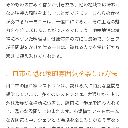
ー
そのものの甘みと香りが引き立ち、他の地域では味わえ
初心者でも安心の味わい方ガイド
ない独特の風味を楽しむことができます。これらの食材
が奏でるハーモニーは、一度口にすると、その土地の魅
川口市で新しい味覚を発見する旅
力を存分に感じることができるでしょう。地産地消の精
食通が絶賛する生パスタの味わい
神に基づいた料理は、健康志向の方にも最適で、シェフ
斬新なアイデアが光るメニューの数々
が手間暇をかけて作る一皿は、訪れる人々を常に新たな
シェフの創意工夫が生む新たな味覚
驚きで迎え入れてくれます。
川口市で出会う隠れ家的生パスタレストラン
隠れ家的な雰囲気の魅力
川口市の隠れ家的雰囲気を楽しむ方法
静かに楽しむ大人の空間
川口市の隠れ家レストランは、訪れる人に特別な空間を
観光客には知られていないスポットを紹介
提供しています。多くのレストランは、大通りから少し
心地よい空間で味わう贅沢なひと時
外れた静かな場所に位置し、店内に一歩足を踏み入れる
隠れ家的レストランの選び方
と、温かな雰囲気に包まれます。小規模でアットホーム
地元の人々が通う隠れ家の秘密
な雰囲気の中、シェフとの会話を楽しみながら食事をす