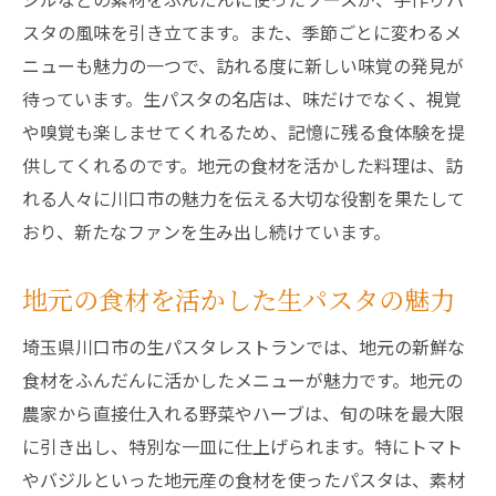
シェフおすすめの一品を堪能
スタの風味を引き立てます。また、季節ごとに変わるメ
豊かな食材が彩るランチプレート
ニューも魅力の一つで、訪れる度に新しい味覚の発見が
ランチタイムの混雑を避けるコツ
待っています。生パスタの名店は、味だけでなく、視覚
や嗅覚も楽しませてくれるため、記憶に残る食体験を提
川口市のランチスポットを巡る楽しみ
供してくれるのです。地元の食材を活かした料理は、訪
地元素材を活かした川口市の生パスタの魅力
れる人々に川口市の魅力を伝える大切な役割を果たして
地元食材の豊かさが生かされる理由
おり、新たなファンを生み出し続けています。
新鮮な素材が引き立てる生パスタの味
素材選びにこだわったレストランの特徴
地元の食材を活かした生パスタの魅力
地元農家との協力で実現する美味しさ
埼玉県川口市の生パスタレストランでは、地元の新鮮な
季節ごとに変わるメニューの魅力
食材をふんだんに活かしたメニューが魅力です。地元の
地元産ワインとのペアリングを楽しむ
農家から直接仕入れる野菜やハーブは、旬の味を最大限
新たな味覚体験を川口市の生パスタで堪能
に引き出し、特別な一皿に仕上げられます。特にトマト
初めての生パスタ体験におすすめのメニュ
やバジルといった地元産の食材を使ったパスタは、素材