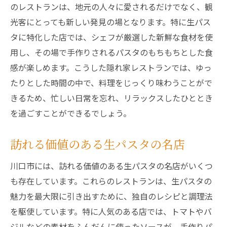
のレストランは、地元の人々に愛されるだけでなく、観
生パスタの魅力を最大限に引き出す秘訣
光客にとっても新しい発見の場となります。特に生パス
観光客必見！川口市で出会う生パスタの名店
タに特化した店では、シェフが厳選した新鮮な食材を使
観光スポットとしての魅力
用し、その場で手作りされるパスタのもちもちとした食
感が楽しめます。こうした隠れ家レストランでは、ゆっ
川口市のおすすめランチスポット
たりとした時間の中で、料理をじっくり味わうことがで
旅先での忘れられない味体験
きるため、忙しい日常を忘れ、リラックスしたひととき
観光客に人気の隠れ家レストラン
を過ごすことができるでしょう。
観光ガイドに載らない名店の紹介
川口市を訪れたら必ず立ち寄りたいレスト
訪れる価値のある生パスタの名店
ラン
川口市には、訪れる価値のある生パスタの名店がいくつ
川口市の生パスタレストランで味わう絶品ラン
も存在しています。これらのレストランは、生パスタの
チ
魅力を最大限に引き出すために、独自のレシピと調理法
ランチタイムに訪れるべき理由
を駆使しています。特に人気のある店では、トマトやバ
絶品ランチメニューのバリエーション
ジルなどの素材をふんだんに使ったソースが、手作りパ