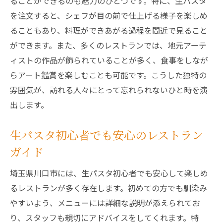
ることができるのも魅力のひとつです。特に、生パスタ
生パスタ愛好家必見の川口市おすすめレストラ
を注文すると、シェフが目の前で仕上げる様子を楽しめ
ン
ることもあり、料理ができあがる過程を間近で見ること
生パスタ愛好家に支持される理由
ができます。また、多くのレストランでは、地元アーテ
生パスタの奥深さを知る旅
ィストの作品が飾られていることが多く、食事をしなが
川口市の生パスタ専門店を巡る楽しみ
らアート鑑賞を楽しむことも可能です。こうした独特の
愛好家が選ぶベストメニュー
雰囲気が、訪れる人々にとって忘れられないひと時を演
生パスタの魅力を堪能するためのポイント
出します。
生パスタの本場の味を川口市で体験
生パスタ初心者でも安心のレストラン
ガイド
埼玉県川口市には、生パスタ初心者でも安心して楽しめ
るレストランが多く存在します。初めての方でも馴染み
やすいよう、メニューには詳細な説明が添えられてお
り、スタッフも親切にアドバイスをしてくれます。特