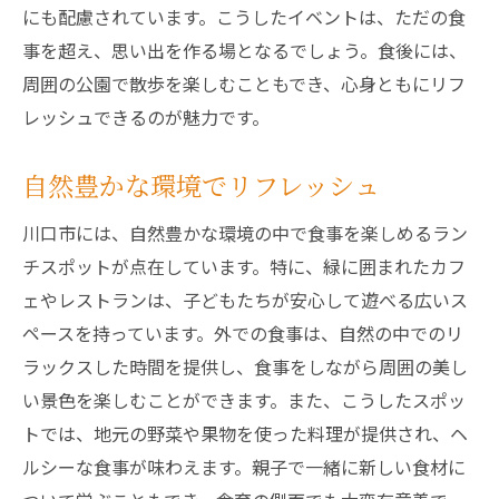
スタッフの親切な対応でリラックス
にも配慮されています。こうしたイベントは、ただの食
事を超え、思い出を作る場となるでしょう。食後には、
アレルギー対応メニューの充実
周囲の公園で散歩を楽しむこともでき、心身ともにリフ
子供が楽しめるアミューズメント
レッシュできるのが魅力です。
親子での食事をサポートするサービス
川口市での安全なランチタイムの秘訣
自然豊かな環境でリフレッシュ
川口市で親子ランチをするならここ！おすすめ
川口市には、自然豊かな環境の中で食事を楽しめるラン
の理由
チスポットが点在しています。特に、緑に囲まれたカフ
地域密着型の温かいサービス
ェやレストランは、子どもたちが安心して遊べる広いス
家族で楽しむ特別メニュー
ペースを持っています。外での食事は、自然の中でのリ
親子の笑顔が溢れるレストラン
ラックスした時間を提供し、食事をしながら周囲の美し
地元の食文化を体感
い景色を楽しむことができます。また、こうしたスポッ
訪れる度に新しい発見がある
トでは、地元の野菜や果物を使った料理が提供され、ヘ
心温まるランチ体験の提供
ルシーな食事が味わえます。親子で一緒に新しい食材に