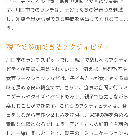
ついて学ぶこともでき、食育の側面でも大変有意義で
川口市のランチスポットで家族時間を満喫しよ
す。川口市でのランチは、子どもたちの好奇心を刺激
う
し、家族全員が満足できる時間を演出してくれるでしょ
家族の会話が弾む雰囲気
う。
親子でのんびりリラックス
季節ごとのイベントを楽しむ
親子で参加できるアクティビティ
親子の成長を感じるランチタイム
川口市のランチスポットでは、親子で楽しめるアクティ
川口市での忘れられない一日
ビティが豊富に用意されています。例えば、料理教室や
家族の思い出作りを応援するスポット
食育ワークショップなどは、子どもたちが食に対する興
味を深める良い機会です。さらに、食事の合間に行うミ
ニゲームやクイズイベントもあり、親子で協力しながら
楽しむことができます。これらのアクティビティは、食
事をしながら学びや楽しみを提供し、家族の絆を深める
素敵な体験となるでしょう。子どもたちの好奇心を刺激
し、一緒に楽しむことで、親子のコミュニケーションも