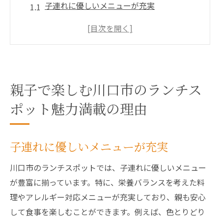
子連れに優しいメニューが充実
広々とした空間で安心のランチタイム
週末限定イベントで家族の絆を深める
自然豊かな環境でリフレッシュ
親子で参加できるアクティビティ
親子で楽しむ川口市のランチス
親子ランチスポット選びのポイント
ランチタイムをより楽しく川口市の親子向けお
ポット魅力満載の理由
すすめ店
子どもが飽きない工夫
子連れに優しいメニューが充実
親子が一緒に楽しめるプラン
川口市のランチスポットでは、子連れに優しいメニュー
地元の新鮮食材を味わう
が豊富に揃っています。特に、栄養バランスを考えた料
バリアフリーで安心
理やアレルギー対応メニューが充実しており、親も安心
各種アレルギー対応メニュー
して食事を楽しむことができます。例えば、色とりどり