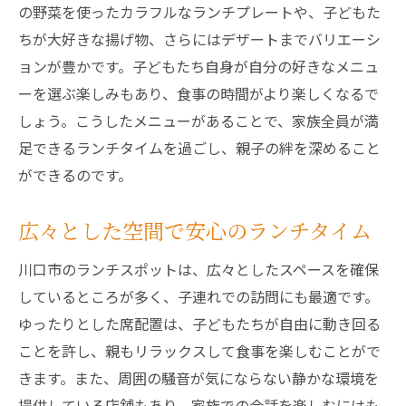
親子の思い出作りに最適なレストラン
の野菜を使ったカラフルなランチプレートや、子どもた
川口市で親子ランチを楽しむためのベストスポ
ちが大好きな揚げ物、さらにはデザートまでバリエーシ
ット
ョンが豊かです。子どもたち自身が自分の好きなメニュ
家族みんなが満足する豊富なメニュー
ーを選ぶ楽しみもあり、食事の時間がより楽しくなるで
しょう。こうしたメニューがあることで、家族全員が満
キッズスペース完備で安心
足できるランチタイムを過ごし、親子の絆を深めること
親子ランチに人気のカフェ
ができるのです。
テラス席で自然を感じる
雨の日でも楽しめる室内施設
広々とした空間で安心のランチタイム
川口市で人気のランチスポット
川口市のランチスポットは、広々としたスペースを確保
家族で訪れたい川口市のランチスポット子連れ
しているところが多く、子連れでの訪問にも最適です。
に優しい施設
ゆったりとした席配置は、子どもたちが自由に動き回る
子ども用椅子やベビーカー対応
ことを許し、親もリラックスして食事を楽しむことがで
家族連れ専用の個室が充実
きます。また、周囲の騒音が気にならない静かな環境を
親子で楽しむ料理教室
提供している店舗もあり、家族での会話を楽しむにはも