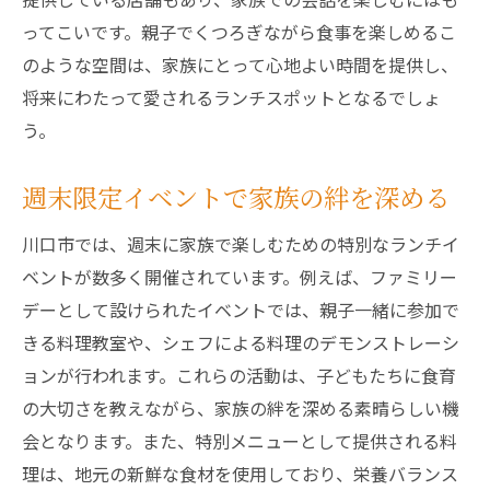
絵本やおもちゃが揃ったプレイルーム
ってこいです。親子でくつろぎながら食事を楽しめるこ
親子でのびのび過ごせる庭園付き
のような空間は、家族にとって心地よい時間を提供し、
将来にわたって愛されるランチスポットとなるでしょ
家族連れでも通いやすいアクセス
う。
子どもと一緒に川口市で楽しむランチタイムの
過ごし方
週末限定イベントで家族の絆を深める
親子でシェアできるメニュー
ランチ後の公園散策プラン
川口市では、週末に家族で楽しむための特別なランチイ
ベントが数多く開催されています。例えば、ファミリー
地元の歴史を学べるミニツアー
デーとして設けられたイベントでは、親子一緒に参加で
親子で挑戦するクッキング体験
きる料理教室や、シェフによる料理のデモンストレーシ
地元食材のファーマーズマーケット訪問
ョンが行われます。これらの活動は、子どもたちに食育
親子でのランチタイムを盛り上げるヒント
の大切さを教えながら、家族の絆を深める素晴らしい機
安心して楽しめる川口市の親子ランチスポット
会となります。また、特別メニューとして提供される料
厳選された食材で安全・安心
理は、地元の新鮮な食材を使用しており、栄養バランス