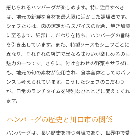
ハンバーグランチを最大限に楽しむテクニ
感じられるハンバーグが楽しめます。特に注目すべき
ック
は、地元の新鮮な食材を最大限に活かした調理法です。
シェフたちは、肉の選定からスパイスの配合、焼き加減
川口市のランチで特別な時間を過ごす
に至るまで、細部にこだわりを持ち、ハンバーグの旨味
地域密着型のハンバーグ店の魅力
を引き出しています。また、特製ソースもシェフごとに
川口市内でランチにぴったりのハンバーグ店を
異なり、それぞれの店舗で異なる味わいが楽しめるのも
徹底紹介
魅力の一つです。さらに、付け合わせの野菜やサラダに
地元で人気のハンバーグ専門店
も、地元の旬の素材が使用され、食事全体としてのバラ
初めての方におすすめのランチ店
ンスも考えられています。こうしたシェフのこだわり
家族で楽しめるハンバーグ店
が、日常のランチタイムを特別なひとときに変えてくれ
デートに最適なハンバーグランチスポット
ます。
地元住民が選ぶ隠れた名店
ハンバーグの歴史と川口市の関係
ランチに最適な予約必須の店
川口市のハンバーグランチで再発見する食の楽
ハンバーグは、長い歴史を持つ料理であり、世界中で愛