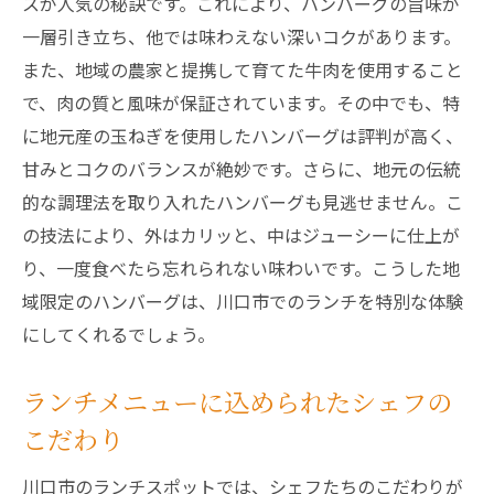
スが人気の秘訣です。これにより、ハンバーグの旨味が
地元食材を使用した川口市のハンバーグランチ
一層引き立ち、他では味わえない深いコクがあります。
を堪能しよう
また、地域の農家と提携して育てた牛肉を使用すること
地元農家とのコラボレーション例
で、肉の質と風味が保証されています。その中でも、特
川口市の新鮮食材を使ったハンバーグの魅
に地元産の玉ねぎを使用したハンバーグは評判が高く、
力
甘みとコクのバランスが絶妙です。さらに、地元の伝統
季節ごとに変わるハンバーグの食材選び
的な調理法を取り入れたハンバーグも見逃せません。こ
ランチで味わう地元の味
の技法により、外はカリッと、中はジューシーに仕上が
生産者の思いが詰まったハンバーグ
り、一度食べたら忘れられない味わいです。こうした地
ハンバーグの素材に対するこだわり
域限定のハンバーグは、川口市でのランチを特別な体験
にしてくれるでしょう。
ランチタイムに川口市で見つける至福のハンバ
ーグ
ランチメニューに込められたシェフの
ハンバーグランチの満足度を上げる方法
こだわり
絶品ハンバーグの選び方
ランチで訪れるべきおすすめスポット
川口市のランチスポットでは、シェフたちのこだわりが