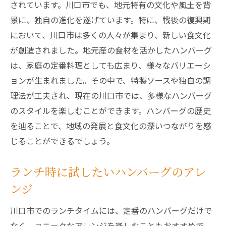
しみ
されています。川口市でも、地元特有の文化や風土を背
新しい味覚体験ができるハンバーグ
景に、独自の進化を遂げています。特に、戦後の復興期
において、川口市は多くの人々が集まり、新しい食文化
多彩なハンバーグのバリエーション
が創造されました。地元産の食材を活かしたハンバーグ
ランチで試したい革新的なハンバーグ
は、家庭の定番料理としても広まり、様々なバリエーシ
食通が注目するハンバーグの新食感
ョンが生まれました。その中で、特製ソースや独自の調
川口市ならではのハンバーグランチ体験
理法が工夫され、現在の川口市では、多様なハンバーグ
食材と調理法にこだわった一品
のスタイルを楽しむことができます。ハンバーグの歴史
ジューシーなハンバーグが魅力の川口市のラン
を辿ることで、地域の発展と食文化の深いつながりを感
チスポット探訪
じることができるでしょう。
訪れるべきランチスポットの特集
ランチ時に試したいハンバーグのアレ
地元で愛されるハンバーグ店の魅力
ンジ
注目の新規オープンハンバーグ店
ランチタイムに最適なハンバーグの魅力
川口市でのランチタイムには、定番のハンバーグだけで
食べ歩きで楽しむ川口市のハンバーグ
なく、ユニークなアレンジを楽しむこともおすすめで