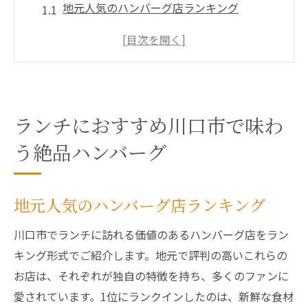
地元人気のハンバーグ店ランキング
川口市でしか味わえない特製ハンバーグの
特徴
ランチメニューに込められたシェフのこだ
わり
ハンバーグの歴史と川口市の関係
ランチにおすすめ川口市で味わ
ランチ時に試したいハンバーグのアレンジ
う絶品ハンバーグ
川口市でランチを楽しむ際のおすすめポイ
ント
地元人気のハンバーグ店ランキング
川口市のランチシーンを彩るジューシーハンバ
ーグの秘密
川口市でランチに訪れる価値のあるハンバーグ店をラン
ジューシーさの秘密は肉選びにあり
キング形式でご紹介します。地元で評判の高いこれらの
お店は、それぞれが独自の特徴を持ち、多くのファンに
ハンバーグに使用されるソースの魅力
愛されています。1位にランクインしたのは、新鮮な食材
川口市のランチ市場におけるハンバーグの