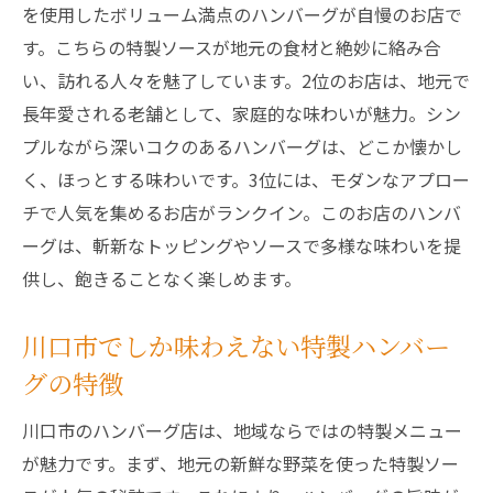
を使用したボリューム満点のハンバーグが自慢のお店で
人気
す。こちらの特製ソースが地元の食材と絶妙に絡み合
地元生産者との連携による食材調達
い、訪れる人々を魅了しています。2位のお店は、地元で
ハンバーグをもっと楽しむためのトッピン
長年愛される老舗として、家庭的な味わいが魅力。シン
グ
プルながら深いコクのあるハンバーグは、どこか懐かし
ランチでのハンバーグの楽しみ方
く、ほっとする味わいです。3位には、モダンなアプロー
特製ソースが決め手！川口市のハンバーグラン
チで人気を集めるお店がランクイン。このお店のハンバ
チ事情
ーグは、斬新なトッピングやソースで多様な味わいを提
川口市の名物ソースの種類
供し、飽きることなく楽しめます。
ソースとハンバーグの絶妙な組み合わせ
川口市でしか味わえない特製ハンバー
地元食材を活かしたソースの秘密
グの特徴
ランチで楽しむべきソースの選び方
ハンバーグに合うサイドディッシュの提案
川口市のハンバーグ店は、地域ならではの特製メニュー
川口市の隠れた名ソースを探る
が魅力です。まず、地元の新鮮な野菜を使った特製ソー