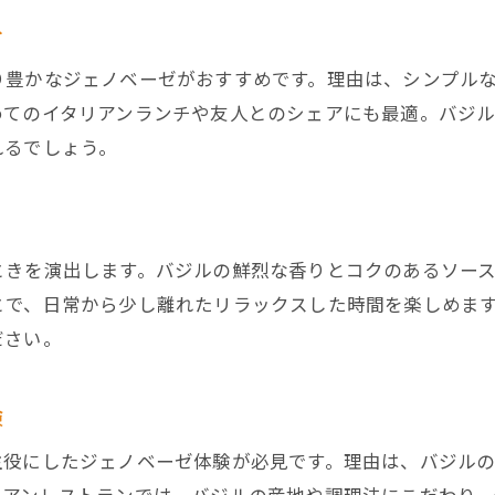
地元食材を活かした川口市のランチ紹介
を
新鮮さが魅力のランチスポットまとめ
り豊かなジェノベーゼがおすすめです。理由は、シンプル
ランチにおすすめの個性派メニュー解説
めてのイタリアンランチや友人とのシェアにも最適。バジ
川口市で見つける新感覚ジェノベーゼランチ
れるでしょう。
ときを演出します。バジルの鮮烈な香りとコクのあるソー
とで、日常から少し離れたリラックスした時間を楽しめま
ださい。
験
主役にしたジェノベーゼ体験が必見です。理由は、バジル