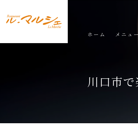
ホーム
メニュ
ランチメ
ディナー
川口市で
ドリンク