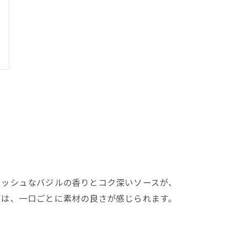
レッシュなバジルの香りとコク深いソースが、
ゼは、一口ごとに素材の良さが感じられます。