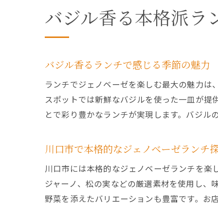
バジル香る本格派ラ
バジル香るランチで感じる季節の魅力
ランチでジェノベーゼを楽しむ最大の魅力は
スポットでは新鮮なバジルを使った一皿が提
とで彩り豊かなランチが実現します。バジル
川口市で本格的なジェノベーゼランチ
川口市には本格的なジェノベーゼランチを楽
ジャーノ、松の実などの厳選素材を使用し、
野菜を添えたバリエーションも豊富です。お