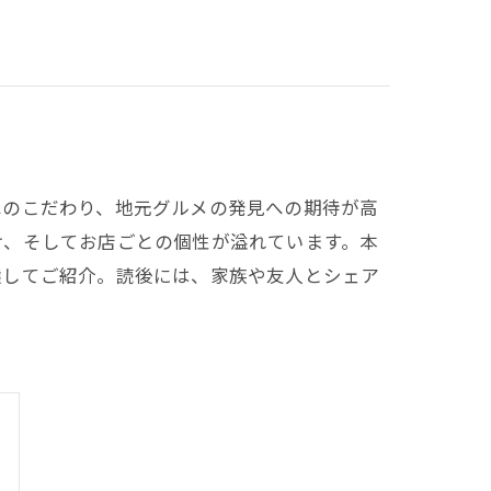
へのこだわり、地元グルメの発見への期待が高
け、そしてお店ごとの個性が溢れています。本
選してご紹介。読後には、家族や友人とシェア