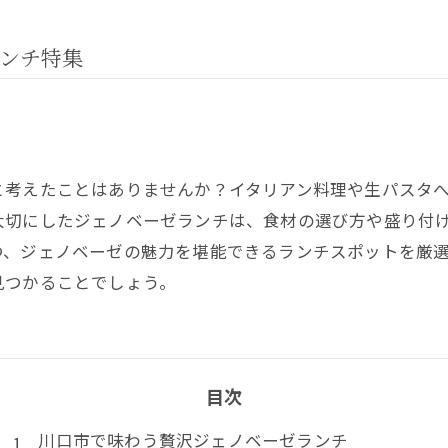
ンチ特集
と考えたことはありませんか？イタリアン料理や生パスタ
大切にしたジェノベーゼランチは、食材の選び方や盛り付
つ、ジェノベーゼの魅力を堪能できるランチスポットを厳
見つかることでしょう。
目次
川口市で味わう贅沢ジェノベーゼランチ