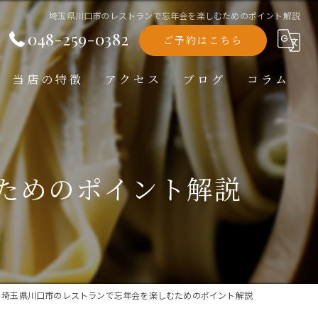
埼玉県川口市のレストランで忘年会を楽しむためのポイント解説
048-259-0382
ご予約はこちら
当店の特徴
アクセス
ブログ
コラム
洋食
ランチ
ためのポイント解説
ディナー
テイクアウト
記念日
埼玉県川口市のレストランで忘年会を楽しむためのポイント解説