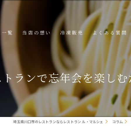
ー一覧
当店の想い
冷凍販売
よくある質問
ニュー
メニュー
ストランで忘年会を楽しむ
メニュー
埼玉県川口市のレストランならレストラン ル・マルシェ
コラム