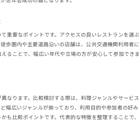
立が忘年会成功の鍵となります。
川口市ならではの個室レストランを探す
認
レストラン個室の予約時の注意点とは
人数や目的別おすすめ個室レストラン
いて重要なポイントです。アクセスの良いレストランを選
忘年会で個室を選ぶメリットと魅力
ら徒歩圏内や主要道路沿いの店舗は、公共交通機関利用者
加えることで、幅広い年代や立場の方が安心して参加でき
大人数にも対応可能なレストランの選び方
大人数対応レストランの設備をチェック
川口市で大人数宴会に強いレストラン紹介
レストランでの座席配置や空間の工夫
予約時に人数確認が必要なポイントとは
が異なります。比較検討する際は、料理ジャンルやサービ
など幅広いジャンルが揃っており、利用目的や参加者の好み
大人数でも安心なレストランサービス
うかも比較ポイントです。代表的な特徴を整理することで
貸切やアクセス重視ならどんなレストランが良い？
貸切可能なレストランの魅力と選び方