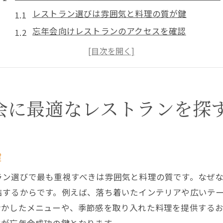
レストラン選びは雰囲気と料理の質が鍵
忘年会向けレストランのアクセスを確認
川口市で人気のレストラン特徴を比較
レストランの個室や貸切対応を重視しよう
参加人数に合うレストラン選定ポイント
レストラン選びが忘年会成功の鍵になる理由
会に最適なレストランを探
レストランの雰囲気が忘年会を左右する
料理の質が参加者満足度を高める要素
アクセス良好なレストランが選ばれる理由
鍵
個室完備レストランで快適な宴会を実現
ラン選びで最も重視すべきは雰囲気と料理の質です。なぜ
川口市の多様なレストランの魅力発見
結するからです。例えば、落ち着いたインテリアや広いテ
個室で楽しむ川口市のレストラン忘年会体験
活かしたメニューや、季節感を取り入れた料理を提供する
個室レストランでプライベートな忘年会