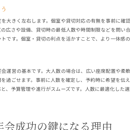
アクセス便利なレストランが選ばれる理由
よう
川口市で貸切対応のレストランを探すコツ
度を大きく左右します。個室や貸切対応の有無を事前に確
レストラン選びで駅近を重視するポイント
室の広さや設備、貸切時の最低人数や時間制限などを問い
忘年会に最適な貸切プランの活用方法
ントです。個室・貸切の利点を活かすことで、より一体感
雰囲気も重視する川口市忘年会レストランの魅力
居心地の良いレストランで忘年会を満喫
ト
川口市レストランのインテリアや空間
宴会運営の基本です。大人数の場合は、広い座席配置や柔
雰囲気重視で選ぶレストランのポイント
間を過ごせます。事前に人数を確定し、予約時に希望を伝
レストランの照明やBGMが演出する時間
ぶと、予算管理や進行がスムーズです。人数に最適化した
参加者の印象に残るレストラン作りの工夫
年会成功の鍵になる理由