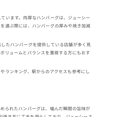
れています。肉厚なハンバーグは、ジューシー
トを選ぶ際には、ハンバーグの厚みや焼き加減
出したハンバーグを提供している店舗が多く見
、ボリュームとバランスを重視する方にもおす
ミやランキング、駅からのアクセスも参考にし
込められたハンバーグは、噛んだ瞬間の旨味が
合や焼き方に工夫を凝らしており、ジューシーさ