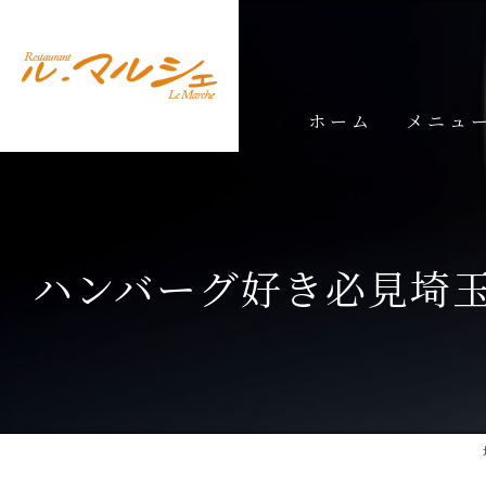
ホーム
メニュ
ランチメ
ディナー
ハンバーグ好き必見埼
ドリンク