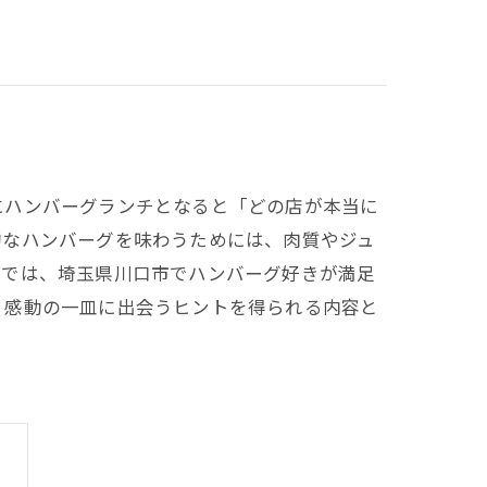
にハンバーグランチとなると「どの店が本当に
的なハンバーグを味わうためには、肉質やジュ
事では、埼玉県川口市でハンバーグ好きが満足
、感動の一皿に出会うヒントを得られる内容と