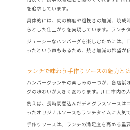
を追求しています。
具体的には、肉の鮮度や粗挽きの加減、焼成
らとした仕上がりを実現しています。ランチ
ジューシーなハンバーグを楽しむためには、
ったという声もあるため、焼き加減の希望が
ランチで味わう手作りソースの魅力と
ハンバーグランチの楽しみの一つが、各店舗
グの味わいが大きく変わります。川口市内の
例えば、長時間煮込んだデミグラスソースは
ったオリジナルソースもランチタイムに人気
手作りソースは、ランチの満足度を高める重