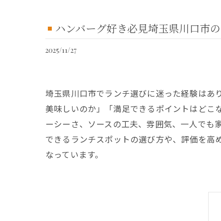
ハンバーグ好き必見埼玉県川口市の
2025/11/27
埼玉県川口市でランチ選びに迷った経験はあ
美味しいのか」「満足できるポイントはどこ
ーシーさ、ソースの工夫、雰囲気、一人でも
できるランチスポットの選び方や、評価を高
なっています。