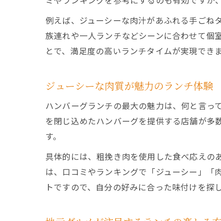
ミやランキングを参考にするのも有効ですが
例えば、ジューシーな肉汁があふれる手ごね
族連れや一人ランチなどシーンに合わせて個
とで、満足度の高いランチタイムが実現でき
ジューシーな肉質が魅力のランチ体験
ハンバーグランチの最大の魅力は、何と言っ
を閉じ込めたハンバーグを提供する店舗が多
す。
具体的には、粗挽き肉を使用した食べ応えの
は、口コミやランキングで「ジューシー」「
トですので、自分の好みに合った味付けを探