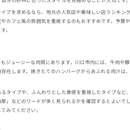
、自分の好みに合ったスタイルを見極めることが大切です
ランチに最適なハンバーグ店の探し方
タイプを求めるなら、地元の人気店や美味しい店ランキン
家族連れにも人気のランチスポット紹介
室やカフェ風の雰囲気を重視するのもおすすめです。予算
ランチ限定メニューで味わう新しい発見
ます。
川口市ならではのハンバーグランチの魅力
話題のランチ店で実感する美味しさの秘密
家族でも一人でも楽しめるランチの選び方
てもジューシーな肉質にあります。川口市内には、牛肉や
ランチで重視すべき居心地の良さとは
数存在します。焼きたてのハンバーグからあふれる肉汁は
ハンバーグランチで人気のポイント分析
一人でも居心地抜群のランチ空間を満喫
あるタイプや、ふんわりとした食感を重視したタイプなど
家族向けランチでチェックしたい要素
肉厚」などのワードが多く見られるかを確認するとよいで
してみてください。
ランチ選びに役立つ口コミ比較のコツ
肉好き必見！川口で話題のランチ体験