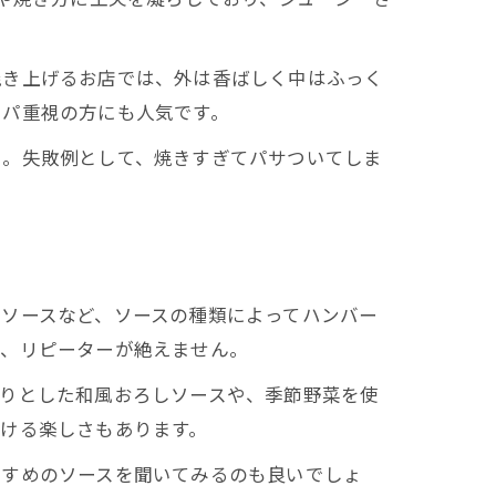
焼き上げるお店では、外は香ばしく中はふっく
スパ重視の方にも人気です。
う。失敗例として、焼きすぎてパサついてしま
ソースなど、ソースの種類によってハンバー
り、リピーターが絶えません。
ぱりとした和風おろしソースや、季節野菜を使
ける楽しさもあります。
すすめのソースを聞いてみるのも良いでしょ