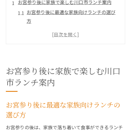
お宮参り後に家族で楽しむ川口市ランチ案内
お宮参り後に最適な家族向けランチの選び
方
川口市で見つかる多世代対応のランチスポ
ット
赤ちゃん連れ家族も安心のランチ店ポイン
ト
家族みんなでゆったり過ごせるランチ空間
お宮参り後に家族で楽しむ川口
とは
市ランチ案内
ランチ選びで重視したいアクセスと設備面
赤ちゃん連れも安心な川口市のランチ選び
お宮参り後に最適な家族向けランチの
赤ちゃん連れにおすすめの川口市ランチ条
選び方
件
個室や座席形態で選ぶ安心ランチスポット
お宮参りの後は、家族で落ち着いて食事ができるランチ