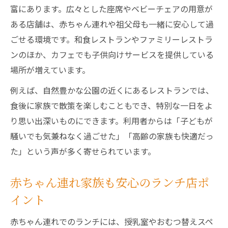
策
富にあります。広々とした座席やベビーチェアの用意が
子ども連れでも快適なランチ体験の秘訣
ある店舗は、赤ちゃん連れや祖父母も一緒に安心して過
思い出に残る家族ランチの過ごし方
ごせる環境です。和食レストランやファミリーレストラ
利用者評価の高い川口市ランチの特徴
ンのほか、カフェでも子供向けサービスを提供している
場所が増えています。
ランチを通じてお宮参りの思い出を深める方法
ランチ選びで思い出に残るお宮参りを演出
例えば、自然豊かな公園の近くにあるレストランでは、
みんなが笑顔になるランチシーンの工夫
食後に家族で散策を楽しむこともでき、特別な一日をよ
り思い出深いものにできます。利用者からは「子どもが
記念写真と一緒に楽しむランチ体験
騒いでも気兼ねなく過ごせた」「高齢の家族も快適だっ
手土産やデザートで特別感をプラス
た」という声が多く寄せられています。
お宮参り後ならではのランチ演出アイデア
川口市におけるお宮参り後の快適ランチ探し
赤ちゃん連れ家族も安心のランチ店ポ
快適なランチ環境を選ぶためのポイント
イント
川口市で注目のランチ店の選定基準
赤ちゃん連れでのランチには、授乳室やおむつ替えスペ
アクセス便利なランチスポットの探し方