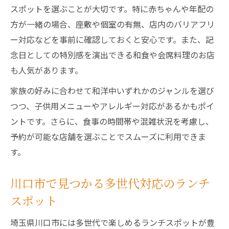
ベビーカー対応やおむつ替え可能なランチ
スポットを選ぶことが大切です。特に赤ちゃんや年配の
店
方が一緒の場合、座敷や個室の有無、店内のバリアフリ
ー対応などを事前に確認しておくと安心です。また、記
家族で安心して利用できる店選びのコツ
念日としての特別感を演出できる和食や会席料理のお店
ランチタイムの混雑を避ける予約活用法
も人気があります。
特別な日を彩るお宮参り後のおすすめランチ
家族の好みに合わせて和洋中いずれかのジャンルを選び
お宮参り後に選ぶ特別ランチの特徴とは
つつ、子供用メニューやアレルギー対応があるかもポイ
懐石やコース料理が充実したランチの魅力
ントです。さらに、食事の時間帯や混雑状況を考慮し、
家族の記念日にぴったりなランチ空間紹介
予約が可能な店舗を選ぶことでスムーズに利用できま
お祝い気分を高める川口市ランチの演出
す。
親世代も満足できるランチの選び方
家族で過ごす川口市のお宮参り後ランチ体験
川口市で見つかる多世代対応のランチ
実際の声から学ぶ家族ランチ体験談
スポット
お宮参り後のランチでよくある悩みと解決
埼玉県川口市には多世代で楽しめるランチスポットが豊