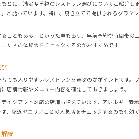
レストランで味わう洋食グラタンの世界
をもとに、満足度重視のレストラン選びについてご紹介し
イタリアン好きにおすすめレストラン特集
た」と語っています。特に、焼き立てで提供されるグラタ
洋食レストランのグラタンの楽しみ方
グラタンが主役のレストランを厳選紹介
かることもある」といった声もあり、事前予約や時間帯の
イタリアン要素満載のグラタンレストラン
問した人の体験談をチェックするのがおすすめです。
シーン別に探すおすすめグラタンの楽しみ方
レストランで叶えるシーン別グラタン体験
選び
女子会や家族で楽しむグラタンレストラン案内
心者でも入りやすいレストランを選ぶのがポイントです。
デートに映えるグラタンレストラン選び
前に店舗情報やメニュー内容を確認しておきましょう。
特別な日におすすめのグラタンレストラン
、テイクアウト対応の店舗も増えています。アレルギー表
様々なシーンに合うグラタンレストラン特集
合は、駅近やエリアごとの人気店をチェックするのも有効
を解説