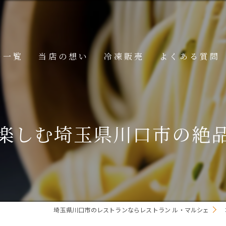
ー一覧
当店の想い
冷凍販売
よくある質問
ニュー
メニュー
楽しむ埼玉県川口市の絶
メニュー
埼玉県川口市のレストランならレストラン ル・マルシェ