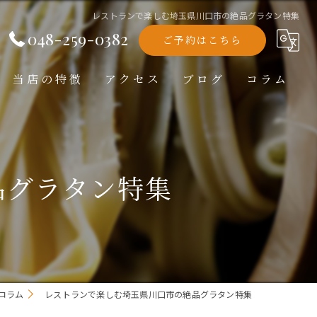
レストランで楽しむ埼玉県川口市の絶品グラタン特集
048-259-0382
ご予約はこちら
当店の特徴
アクセス
ブログ
コラム
洋食
ランチ
品グラタン特集
ディナー
テイクアウト
記念日
コラム
レストランで楽しむ埼玉県川口市の絶品グラタン特集