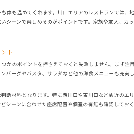
レストランで叶う女子会向けグラタン特集
心も体も温めてくれます。川口エリアのレストランでは、
ママ会に最適なグラタンレストランの条件
広いシーンで楽しめるのがポイントです。家族や友人、カ
おしゃれ空間のレストランでグラタンを満喫
会話が弾むレストランのグラタン時間
シェアも嬉しいレストランのグラタンメニュー
イント
家族と楽しむレストランのグラタン時間
くつかのポイントを押さえておくと失敗しません。まず注
家族で楽しめるレストラングラタンの魅力
ハンバーグやパスタ、サラダなど他の洋食メニューも充実
小さな子供も満足のグラタンレストラン選び
家族向けレストランのグラタン人気メニュー
な判断材料となります。特に西川口や東川口など駅近のエ
団らんを彩るレストランのグラタン体験
などシーンに合わせた座席配置や個室の有無も確認しておく
家族の記念日にも最適なグラタンレストラン
イタリアン好き必見の洋食グラタン特集