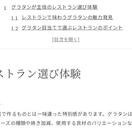
グラタンが主役のレストラン選び体験
レストランで味わうグラタンの魅力発見
グラタン目当てで選ぶレストランのポイント
満足度重視のレストラン探し体験談
初めてでも安心なグラタンレストラン選び
レストランの雰囲気とグラタンの相性を解説
埼玉県川口市で心温まるグラタンを堪能
ストラン選び体験
レストランで楽しむ川口市のグラタン事情
川口市で出会える絶品グラタンレストラン
体が温まるレストランのグラタン体験記
見
川口市内の注目グラタンレストランを紹介
庭で作るものとは一味違った特別感があります。グラタン
季節を問わず楽しめるグラタンの魅力とは
チーズの種類や焼き加減、使用する具材のバリエーション
女子会やママ会に最適なグラタンの名所