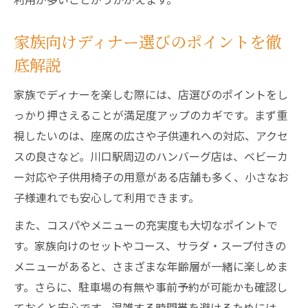
家族で味わうディナーの実際の雰囲気レポ
ート
家族向けディナー選びのポイントを徹
ディナータイムの混雑状況と予約のコツ
底解説
川口駅ディナーハンバーグのボリュームを
家族でディナーを楽しむ際には、店選びのポイントをし
検証
っかり押さえることが満足度アップのカギです。まず重
ハンバーグ好きなら川口駅周辺の夜に注目を
視したいのは、座席の広さや子供連れへの対応、アクセ
ディナーで選びたい川口駅ハンバーグの魅
スの良さなど。川口駅周辺のハンバーグ店は、ベビーカ
力
ー対応や子供用椅子の用意がある店舗も多く、小さなお
ハンバーグ好きが推す夜のディナー店の特
子様連れでも安心して利用できます。
徴
また、コスパやメニューの充実度も大切なポイントで
川口駅周辺で評判の高いディナーハンバー
す。家族向けのセットやコース、サラダ・スープ付きの
グ
メニューがあると、さまざまな年齢層が一緒に楽しめま
ディナータイム限定メニューの楽しみ方
す。さらに、駐車場の有無や事前予約が可能かも確認し
ハンバーグ通が満足するディナー体験とは
ておくと安心です。混雑する時間帯を避けるためには、