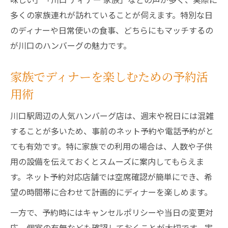
川口駅ディナー体験者が語る美味しさの秘
多くの家族連れが訪れていることが伺えます。特別な日
密
のディナーや日常使いの食事、どちらにもマッチするの
ハンバーグディナー実食で分かる人気の理
が川口のハンバーグの魅力です。
由
家族でディナーを楽しむための予約活
実食レビューから見るディナー満足度の違
用術
い
川口駅ディナーハンバーグの口コミ傾向分
川口駅周辺の人気ハンバーグ店は、週末や祝日には混雑
析
することが多いため、事前のネット予約や電話予約がと
ても有効です。特に家族での利用の場合は、人数や子供
用の設備を伝えておくとスムーズに案内してもらえま
す。ネット予約対応店舗では空席確認が簡単にでき、希
望の時間帯に合わせて計画的にディナーを楽しめます。
一方で、予約時にはキャンセルポリシーや当日の変更対
応、個室の有無なども確認しておくことが大切です。実