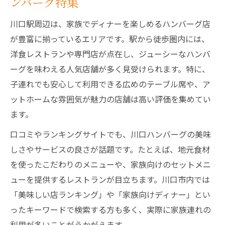
ンバーグ特集
夜に味わう川口駅ディナーハンバーグの美
味しさ
川口駅周辺は、家族でディナーを楽しめるハンバーグ店
ディナーで人気のジューシーハンバーグ実
が豊富に揃っているエリアです。駅から徒歩圏内には、
食体験
洋食レストランや専門店が点在し、ジューシーなハンバ
川口駅ディナーで楽しむソースのバリエー
ーグを味わえる人気店舗が多く見受けられます。特に、
ション
子連れでも安心して利用できる広めのテーブル席や、ア
ットホームな雰囲気が魅力の店舗は高い評価を集めてい
夜のディナータイムに最適なハンバーグの
ます。
選び方
川口駅周辺ディナーで注目の付帯サービス
口コミやランキングサイトでも、川口ハンバーグの美味
とは
しさやサービスの良さが話題です。たとえば、地元食材
を使ったこだわりのメニューや、家族向けのセットメニ
ディナーにも最適な川口駅ハンバーグ体験記
ューを提供するレストランが目立ちます。川口市内では
川口駅ディナーで感じたハンバーグ体験談
「美味しい店ランキング」や「家族向けディナー」とい
ディナー利用時のハンバーグ店おすすめポ
ったキーワードで検索する方も多く、実際に家族連れの
イント
利用が多いことがうかがえます。