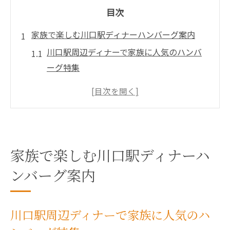
目次
家族で楽しむ川口駅ディナーハンバーグ案内
川口駅周辺ディナーで家族に人気のハンバ
ーグ特集
家族向けディナー選びのポイントを徹底解
説
ディナーに最適な川口ハンバーグの魅力を
紹介
家族でディナーを楽しむための予約活用術
家族で楽しむ川口駅ディナーハ
川口駅ディナーハンバーグのおすすめ席タ
ンバーグ案内
イプ
ジューシーなハンバーグを夜の川口駅周辺で味
川口駅周辺ディナーで家族に人気のハ
わう