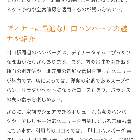
川口駅周辺のおすすめディナーハンバーグ特集
ネット予約や空席確認を活用するのが賢い方法です。
ディナーで味わう川口駅周辺おすすめハン
バーグ
ディナーに最適な川口ハンバーグの魅
家族に人気のディナーハンバーグランキン
力を紹介
グ紹介
川口駅周辺のハンバーグは、ディナータイムにぴったり
ディナー利用時のハンバーグ店選び方ガイ
な理由がたくさんあります。まず、肉の旨味を引き出す
ド
独自の調理法や、地元産の新鮮な食材を使ったメニュー
川口駅ディナーハンバーグの口コミを徹底
が魅力です。店によっては、洋食の定番であるスープや
調査
パン、サラダがセットになったコースもあり、バランス
おすすめディナーハンバーグ店の雰囲気比
の良い食事を楽しめます。
較
さらに、家族でシェアできるボリューム満点のハンバー
実食レビューで選ぶ川口駅ディナーの魅力
グや、アレルギー対応メニューを用意している店舗も増
ディナーに最適なハンバーグ実食レビュー
えています。利用者の口コミでは、「川口ハンバーグ 美
公開
味しい」「川口 ディナー 家族」などの声が多く、実際に