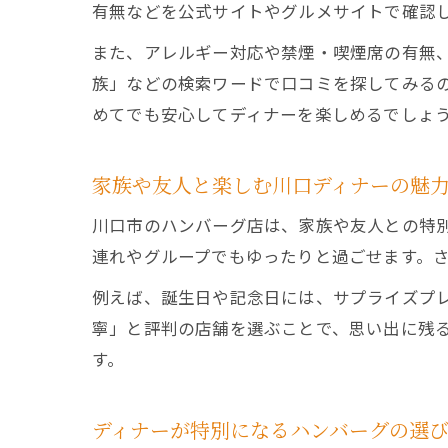
有無などを公式サイトやグルメサイトで確認
また、アレルギー対応や禁煙・喫煙席の有無、
族」などの検索ワードで口コミを探してみる
めてでも安心してディナーを楽しめるでしょ
家族や友人と楽しむ川口ディナーの魅
川口市のハンバーグ店は、家族や友人との特
連れやグループでもゆったりと過ごせます。
例えば、誕生日や記念日には、サプライズプ
寧」と評判の店舗を選ぶことで、思い出に残
す。
ディナーが特別になるハンバーグの選