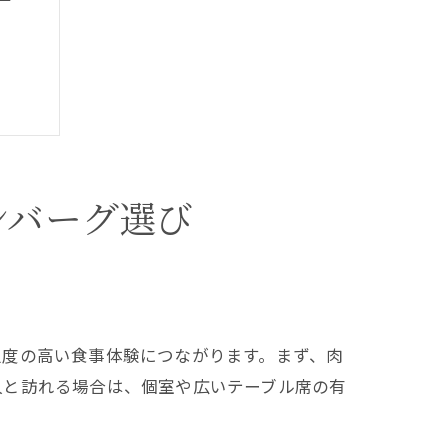
ンバーグ選び
足度の高い食事体験につながります。まず、肉
理由
人と訪れる場合は、個室や広いテーブル席の有