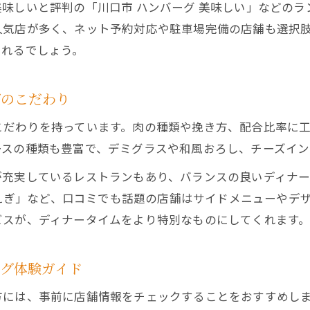
味しいと評判の「川口市 ハンバーグ 美味しい」などの
川口ディナーで団らんを彩るハンバーグの魅力
人気店が多く、ネット予約対応や駐車場完備の店舗も選択
家族向けディナーハンバーグ店のポイント解説
られるでしょう。
川口ハンバーグで叶う家族の笑顔ディナー体験
美味しいディナーハンバーグで家族団らんを深める方
グのこだわり
ディナーに最適なハンバーグを探すなら川口市が注目の理
こだわりを持っています。肉の種類や挽き方、配合比率に
ディナーで選ばれる川口市ハンバーグの注目ポイント
ースの種類も豊富で、デミグラスや和風おろし、チーズイン
川口市ディナーが人気を集めるハンバーグの理由
充実しているレストランもあり、バランスの良いディナー
アクセス抜群の川口ディナーハンバーグが話題
 もえぎ」など、口コミでも話題の店舗はサイドメニューや
ディナー向けに進化する川口ハンバーグの魅力
ビスが、ディナータイムをより特別なものにしてくれます
口コミ支持の川口ディナーハンバーグ徹底解明
ジューシーなハンバーグと共に過ごす特別な夜の楽しみ方
ーグ体験ガイド
ディナータイムを彩る川口ハンバーグの楽しみ方
方には、事前に店舗情報をチェックすることをおすすめし