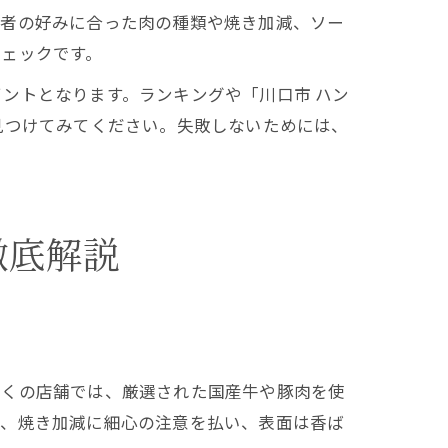
伴者の好みに合った肉の種類や焼き加減、ソー
ェックです。
ントとなります。ランキングや「川口市 ハン
見つけてみてください。失敗しないためには、
徹底解説
多くの店舗では、厳選された国産牛や豚肉を使
に、焼き加減に細心の注意を払い、表面は香ば