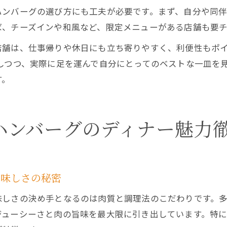
ハンバーグの選び方にも工夫が必要です。まず、自分や同
ば、チーズインや和風など、限定メニューがある店舗も要チ
店舗は、仕事帰りや休日にも立ち寄りやすく、利便性もポイ
しつつ、実際に足を運んで自分にとってのベストな一皿を
す。
ハンバーグのディナー魅力
美味しさの秘密
味しさの決め手となるのは肉質と調理法のこだわりです。
ジューシーさと肉の旨味を最大限に引き出しています。特