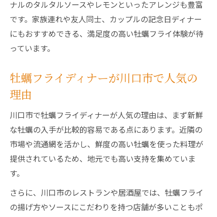
イ情報
ナルのタルタルソースやレモンといったアレンジも豊富
です。家族連れや友人同士、カップルの記念日ディナー
川口ディナーで堪能する牡蠣フライの美味
にもおすすめできる、満足度の高い牡蠣フライ体験が待
しさ
っています。
ジューシーな牡蠣フライで川口の夜を満喫
ディナーに最適な牡蠣フライ選びのポイン
牡蠣フライディナーが川口市で人気の
ト
理由
ディナーで味わう牡蠣フライのこだわりポイン
ト解説
川口市で牡蠣フライディナーが人気の理由は、まず新鮮
な牡蠣の入手が比較的容易である点にあります。近隣の
ディナーで選ぶ牡蠣フライのこだわりとは
市場や流通網を活かし、鮮度の高い牡蠣を使った料理が
川口市ディナーで牡蠣フライを美味しく味
提供されているため、地元でも高い支持を集めていま
わう秘訣
す。
牡蠣フライディナーのこだわりポイントを
解説
さらに、川口市のレストランや居酒屋では、牡蠣フライ
の揚げ方やソースにこだわりを持つ店舗が多いこともポ
ディナーで感じる牡蠣フライの特別な美味