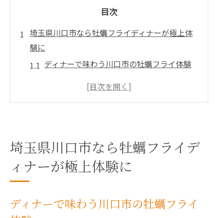
目次
埼玉県川口市なら牡蠣フライディナーが極上体
験に
ディナーで味わう川口市の牡蠣フライ体験
牡蠣フライディナーが川口市で人気の理由
川口市のディナーで選ぶべき牡蠣フライの
魅力
地元民おすすめの牡蠣フライディナー情報
ディナーで楽しむ川口市牡蠣フライの特徴
埼玉県川口市なら牡蠣フライデ
解説
ィナーが極上体験に
新鮮牡蠣フライで楽しむ川口市夜ごはんの醍醐
味
ディナーで味わう川口市の牡蠣フライ
新鮮牡蠣フライが際立つ川口市ディナーの