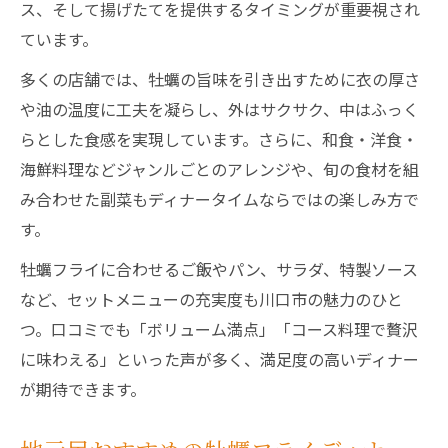
ス、そして揚げたてを提供するタイミングが重要視され
魅力
ています。
ディナーで味わう夜の牡蠣フライ体験記
多くの店舗では、牡蠣の旨味を引き出すために衣の厚さ
川口市ディナーで感じる牡蠣フライの贅沢
や油の温度に工夫を凝らし、外はサクサク、中はふっく
感
らとした食感を実現しています。さらに、和食・洋食・
夜のひとときに最適な牡蠣フライディナー
海鮮料理などジャンルごとのアレンジや、旬の食材を組
案内
み合わせた副菜もディナータイムならではの楽しみ方で
牡蠣フライを囲む川口市の夜ごはん提案
す。
牡蠣フライに合わせるご飯やパン、サラダ、特製ソース
など、セットメニューの充実度も川口市の魅力のひと
つ。口コミでも「ボリューム満点」「コース料理で贅沢
に味わえる」といった声が多く、満足度の高いディナー
が期待できます。