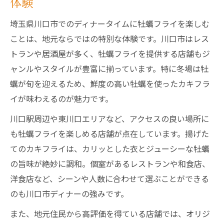
体験
魅力
夜ごはんにぴったりな牡蠣フライディナー
埼玉県川口市でのディナータイムに牡蠣フライを楽しむ
紹介
ことは、地元ならではの特別な体験です。川口市はレス
川口市で体験する新鮮牡蠣フライディナー
トランや居酒屋が多く、牡蠣フライを提供する店舗もジ
の秘密
ャンルやスタイルが豊富に揃っています。特に冬場は牡
蠣が旬を迎えるため、鮮度の高い牡蠣を使ったカキフラ
ディナーで味わう牡蠣フライの新鮮さを満
イが味わえるのが魅力です。
喫
夜ごはんで選ばれる牡蠣フライディナーの
川口駅周辺や東川口エリアなど、アクセスの良い場所に
理由
も牡蠣フライを楽しめる店舗が点在しています。揚げた
てのカキフライは、カリッとした衣とジューシーな牡蠣
ジューシーな牡蠣フライを求めるなら川口ディ
の旨味が絶妙に調和。個室があるレストランや和食店、
ナー
洋食店など、シーンや人数に合わせて選ぶことができる
ジューシーな牡蠣フライが主役の川口ディ
のも川口市ディナーの強みです。
ナー
ディナーで味わう絶品ジューシー牡蠣フラ
また、地元住民から高評価を得ている店舗では、オリジ