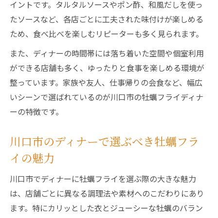
イントです。タルタルソースやポン酢、和風だしを使っ
しさ
たソースなど、各店ごとに工夫された味付けが楽しめる
川口市のディナーで注目の牡蠣フライ技法
ため、食べ比べを楽しむリピーターも多く見られます。
川口市ディナーを彩る牡蠣フライの美味しい秘
また、ディナーの時間帯には落ち着いた空間や個室利用
密
ができる店舗も多く、ゆったりと食事を楽しめる環境が
ディナーで堪能する牡蠣フライの美味しさ
整っています。家族や友人、仕事帰りの会食など、幅広
の秘密
いシーンで選ばれているのが川口市の牡蠣フライディナ
川口市ディナーで人気の牡蠣フライの特徴
ーの特徴です。
牡蠣フライディナーが美味しい理由とは
川口市ディナーで出会う牡蠣フライの魅力
川口市のディナーで選ぶべき牡蠣フラ
ディナーで楽しむ牡蠣フライの秘密を徹底
イの魅力
解説
川口市でディナーに牡蠣フライを選ぶ際の大きな魅力
夜のひととき川口で堪能する牡蠣フライの魅力
は、店舗ごとに異なる調理法や素材へのこだわりにあり
とは
ます。特にカリッとした衣とジューシーな牡蠣のバラン
川口市で夜に楽しむ牡蠣フライディナーの