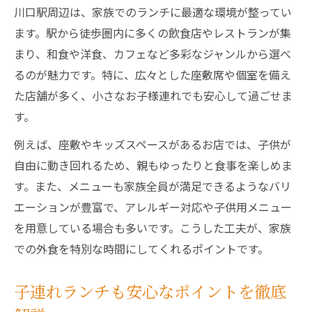
有無
川口駅周辺は、家族でのランチに最適な環境が整ってい
ます。駅から徒歩圏内に多くの飲食店やレストランが集
キッズスペース付きランチで安心して過ご
まり、和食や洋食、カフェなど多彩なジャンルから選べ
す方法
るのが魅力です。特に、広々とした座敷席や個室を備え
家族全員が快適なランチ選びのコツ
た店舗が多く、小さなお子様連れでも安心して過ごせま
家族の笑顔が広がる川口駅周辺ランチ特集
す。
家族が笑顔になる川口駅ランチの秘訣
例えば、座敷やキッズスペースがあるお店では、子供が
子供も大満足の家族向けランチスポット
自由に動き回れるため、親もゆったりと食事を楽しめま
キッズメニュー充実のランチで楽しいひと
す。また、メニューも家族全員が満足できるようなバリ
とき
エーションが豊富で、アレルギー対応や子供用メニュー
川口駅周辺でおすすめの家族向けランチを
を用意している場合も多いです。こうした工夫が、家族
紹介
での外食を特別な時間にしてくれるポイントです。
家族の絆を深めるランチタイムの過ごし方
座敷や個室が嬉しい子供と行けるランチガイド
子連れランチも安心なポイントを徹底
座敷や個室で家族が安心して楽しむランチ