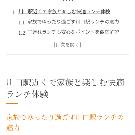
川口駅近くで家族と楽しむ快適ランチ体験
家族でゆったり過ごす川口駅ランチの魅力
子連れランチも安心なポイントを徹底解説
ランチで家族の会話が弾む工夫とヒント
川口駅ランチで人気の快適空間の選び方
家族向けランチスポットの最新トレンド紹
介
川口駅近くで家族と楽しむ快適
子連れランチ選びで安心できるポイント総まと
め
ランチ体験
子連れランチで重視すべき安心ポイント紹
介
家族でゆったり過ごす川口駅ランチの
川口駅の座敷や個室でゆったりランチ体験
魅力
ベビーカー入店可やおむつ替えスペースの