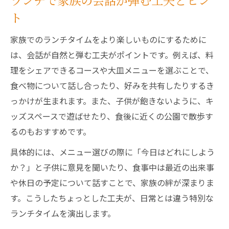
ランチで家族の会話が弾む工夫とヒン
キッズスペース付きランチで家族も安心
ト
子供が遊べる空間があるランチスポット
家族でのランチタイムをより楽しいものにするために
川口駅で人気のキッズ向けランチを紹介
は、会話が自然と弾む工夫がポイントです。例えば、料
親子でリラックスできるランチの選び方
理をシェアできるコースや大皿メニューを選ぶことで、
遊び場付きランチで家族の満足度アップ
食べ物について話し合ったり、好みを共有したりするき
っかけが生まれます。また、子供が飽きないように、キ
ッズスペースで遊ばせたり、食後に近くの公園で散歩す
るのもおすすめです。
具体的には、メニュー選びの際に「今日はどれにしよう
か？」と子供に意見を聞いたり、食事中は最近の出来事
や休日の予定について話すことで、家族の絆が深まりま
す。こうしたちょっとした工夫が、日常とは違う特別な
ランチタイムを演出します。