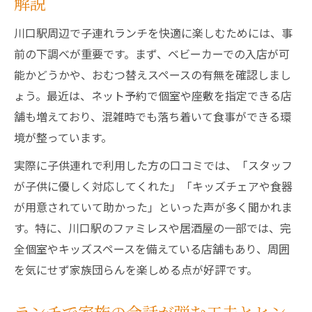
解説
子供連れに最適なランチ空間の選び方
川口駅周辺で子連れランチを快適に楽しむためには、事
川口駅周辺で個室ランチを楽しむコツ
前の下調べが重要です。まず、ベビーカーでの入店が可
座敷ランチの過ごし方とメリットを解説
能かどうかや、おむつ替えスペースの有無を確認しまし
子連れファミリーに嬉しいランチポイント
ょう。最近は、ネット予約で個室や座敷を指定できる店
舗も増えており、混雑時でも落ち着いて食事ができる環
赤ちゃん連れでも安心して利用できるランチの
境が整っています。
選び方
赤ちゃん連れのランチで気をつけたいこと
実際に子供連れで利用した方の口コミでは、「スタッフ
ベビーカー対応やおむつ替え施設の充実度
が子供に優しく対応してくれた」「キッズチェアや食器
が用意されていて助かった」といった声が多く聞かれま
赤ちゃんが快適なランチ空間を選ぶコツ
す。特に、川口駅のファミレスや居酒屋の一部では、完
川口駅周辺で赤ちゃん連れランチの実践法
全個室やキッズスペースを備えている店舗もあり、周囲
家族全員が安心できるランチスポットとは
を気にせず家族団らんを楽しめる点が好評です。
川口駅周辺でキッズスペース付きランチを探す
なら