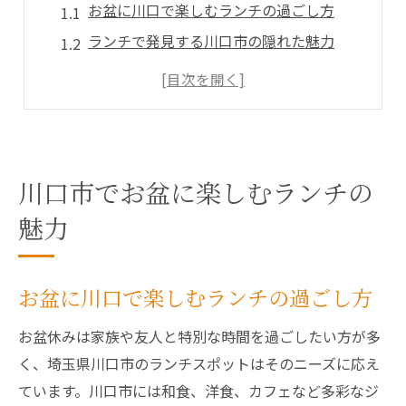
お盆に川口で楽しむランチの過ごし方
ランチで発見する川口市の隠れた魅力
川口市ランチとお盆休みの特別な体験
おしゃれな川口ランチで新しい発見を
安くて美味しい川口のランチ事情
おしゃれな川口ランチで休日気分を満喫
川口市でお盆に楽しむランチの
川口市のおしゃれランチで休日を彩る
魅力
人気のランチスポットで特別なひととき
おしゃれな雰囲気が魅力の川口ランチ
SNS映えする川口市のランチを楽しむ
お盆に川口で楽しむランチの過ごし方
女子会にもおすすめの川口ランチ特集
お盆休みは家族や友人と特別な時間を過ごしたい方が多
ゆっくり過ごせる川口市のランチ事情
く、埼玉県川口市のランチスポットはそのニーズに応え
川口市でゆったりできるランチスポット
ています。川口市には和食、洋食、カフェなど多彩なジ