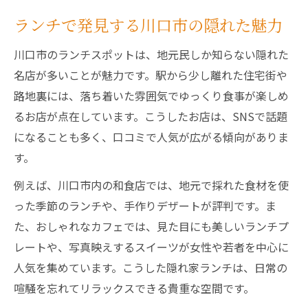
ランチで発見する川口市の隠れた魅力
川口市の安いランチで満足度アップ
人気の安い川口ランチ店の探し方
川口市のランチスポットは、地元民しか知らない隠れた
隠れた名店で味わう川口ランチ体験記
名店が多いことが魅力です。駅から少し離れた住宅街や
川口市の隠れた名店で特別なランチ体験
路地裏には、落ち着いた雰囲気でゆっくり食事が楽しめ
るお店が点在しています。こうしたお店は、SNSで話題
知る人ぞ知る川口ランチの名店を紹介
になることも多く、口コミで人気が広がる傾向がありま
地元で評判の隠れ家ランチスポット探訪
す。
お盆に巡る川口市の隠れ名店ランチ旅
例えば、川口市内の和食店では、地元で採れた食材を使
SNSで話題の川口市ランチ名店を体験
った季節のランチや、手作りデザートが評判です。ま
た、おしゃれなカフェでは、見た目にも美しいランチプ
レートや、写真映えするスイーツが女性や若者を中心に
人気を集めています。こうした隠れ家ランチは、日常の
喧騒を忘れてリラックスできる貴重な空間です。