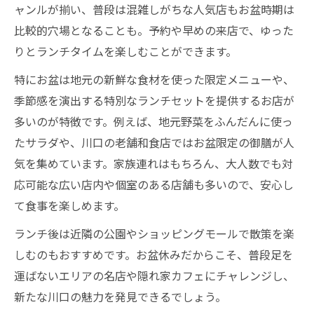
お盆に家族で楽しむ川口のランチ時間
ャンルが揃い、普段は混雑しがちな人気店もお盆時期は
静かに過ごせる川口ランチの選び方
比較的穴場となることも。予約や早めの来店で、ゆった
りとランチタイムを楽しむことができます。
広々空間でくつろげるランチ体験を川口で
川口市のゆっくりできる人気ランチ店
特にお盆は地元の新鮮な食材を使った限定メニューや、
お盆休みにおすすめな川口市ランチ特集
季節感を演出する特別なランチセットを提供するお店が
多いのが特徴です。例えば、地元野菜をふんだんに使っ
お盆に家族で行きたい川口市ランチ店
たサラダや、川口の老舗和食店ではお盆限定の御膳が人
友人と楽しむ川口市のランチスポット
気を集めています。家族連れはもちろん、大人数でも対
お盆限定の川口ランチを堪能しよう
応可能な広い店内や個室のある店舗も多いので、安心し
川口市のランチを賢く選ぶポイント
て食事を楽しめます。
お盆休みに人気の川口市ランチ特集
ランチ後は近隣の公園やショッピングモールで散策を楽
安くて美味しい川口市ランチを満喫する方法
しむのもおすすめです。お盆休みだからこそ、普段足を
川口市で安くて美味しいランチ探し
運ばないエリアの名店や隠れ家カフェにチャレンジし、
コスパ抜群の川口市ランチを楽しむ
新たな川口の魅力を発見できるでしょう。
お盆におすすめの川口市節約ランチ術