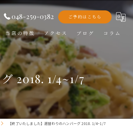
048-259-0382
ご予約はこちら
当店の特徴
アクセス
ブログ
コラム
洋食
ランチ
8. 1/4~1/7
ディナー
テイクアウト
記念日
【終了いたしました】週替わりのハンバーグ 2018. 1/4~1/7