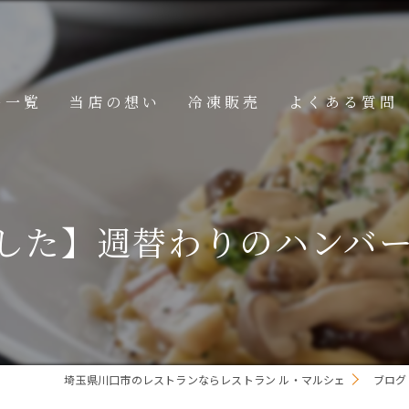
ー一覧
当店の想い
冷凍販売
よくある質問
ニュー
メニュー
】週替わりのハンバーグ 201
メニュー
埼玉県川口市のレストランならレストラン ル・マルシェ
ブログ