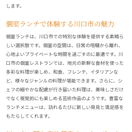
個室ランチで感じる川口市の安心感
します。
川口市の個室ランチで守られるプライバシ
ー
個室ランチで体験する川口市の魅力
安心の個室空間で川口市のランチを
個室ランチは、川口市での特別な体験を提供する素晴ら
川口市の個室ランチが提供する静かな時間
しい選択肢です。個室の空間は、日常の喧騒から離れ、
プライバシーを重視した川口市ランチ
心地よいプライベートな時間を過ごすのに最適です。川
川口市で忘れられないランチ体験を個室で味わ
口市の個室レストランでは、地元の新鮮な食材を使った
う
多彩な料理が楽しめ、和食、フレンチ、イタリアンな
ど、様々なジャンルの料理が堪能できます。さらに、シ
忘れられない川口市の個室ランチ
ェフの細やかな配慮が行き届いた料理は、美味しさだけ
心に残る川口市の個室でのランチ体験
でなく視覚的にも楽しめる芸術作品のようです。豊富な
特別な瞬間を川口市の個室ランチで
ランチメニューは、訪れるたびに新しい発見と満足感を
川口市の個室ランチで記憶に残るひととき
もたらしてくれます。
川口市ランチの思い出を個室で刻む
忘れられない川口市のランチを個室で