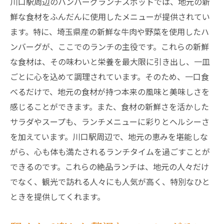
川口駅周辺のハンバーグランチスポットでは、地元の新
静かで落ち着いた店内の魅力
鮮な食材をふんだんに使用したメニューが提供されてい
仕事帰りにも寄りたい癒しの場
ます。特に、埼玉県産の新鮮な牛肉や野菜を使用したハ
カップルにおすすめのデートスポット
ンバーグが、ここでのランチの主役です。これらの新鮮
友人と気軽にランチを楽しむ
な食材は、その味わいと栄養を最大限に引き出し、一皿
川口駅ランチで過ごす贅沢なひととき
ごとに心を込めて調理されています。そのため、一口食
べるだけで、地元の食材が持つ本来の風味と美味しさを
ジューシーな肉汁が溢れる川口駅のランチを堪
感じることができます。また、食材の新鮮さを活かした
能
サラダやスープも、ランチメニューに彩りとヘルシーさ
肉汁たっぷりのハンバーグの秘密
を加えています。川口駅周辺で、地元の恵みを堪能しな
くちどけの良い絶品ミートの楽しみ方
がら、心も体も満たされるランチタイムを過ごすことが
肉の旨みが凝縮されたランチメニュー
できるのです。これらの絶品ランチは、地元の人々だけ
川口駅で味わう最高のジューシーハンバー
でなく、観光で訪れる人々にも人気が高く、特別なひと
グ
ときを提供してくれます。
ランチが待ち遠しくなる肉汁体験
お腹も心も満たすハンバーグの魅力