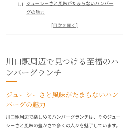
ジューシーさと風味がたまらないハンバー
グの魅力
地元の新鮮食材が引き立つ絶品ランチ
駅チカで楽しむ贅沢なハンバーグランチ
ランチタイムに訪れたい隠れ家スポット
ハンバーグ好き必見のおすすめメニュー
川口駅周辺で見つける至福のハ
川口駅周辺のランチスポット探訪記
地元食材が光る川口駅の魅力的なランチスポッ
ンバーグランチ
ト
地元農家から届く新鮮な食材を使用
ジューシーさと風味がたまらないハン
こだわりの地元産ハンバーグの秘密
バーグの魅力
川口駅で味わう、季節限定メニュー
川口駅周辺で楽しめるハンバーグランチは、そのジュー
地域密着型の温かいサービスが人気
シーさと風味の豊かさで多くの人々を魅了しています。
駅周辺での食材調達のこだわり