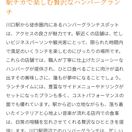
駅チカで楽しむ贅沢なハンバーグラン
美食家必見！川口駅のハンバーグランチ特集
チ
食通も唸る絶品ハンバーグ
川口駅から徒歩圏内にあるハンバーグランチスポット
グルメが集う注目のランチスポット
は、アクセスの良さが魅力です。駅近くの店舗は、忙し
川口駅のハンバーグが支持される理由
いビジネスパーソンや観光客にとって、限られた時間内
ランチメニューで楽しむ多彩な味わい
で満足のいくランチを楽しむのにぴったりの場所です。
これらの店舗では、職人が丁寧に仕上げたジューシーな
美食家が選ぶおすすめハンバーグ店
ハンバーグが提供され、ひと口食べるごとに肉汁が溢れ
新たなグルメ発見の旅へ
出すその美味しさに、誰もが夢中になることでしょう。
川口駅で過ごす心地よいランチタイムの魅力と
ランチタイムには、豊富なサイドメニューやドリンクが
は
セットになったプランも多く、コストパフォーマンスの
心落ち着くランチタイムの過ごし方
面でも優れています。駅から近い立地ながらも、落ち着
駅周辺でのリラックスできるひととき
いたインテリアと心地よい音楽が流れる店内での食事
ランチタイムを充実させるためのポイント
は、日常の喧騒を忘れさせてくれる贅沢なひとときを提
川口駅ランチで気分転換を
供します。川口駅周辺でのハンバーグランチは、忙しい