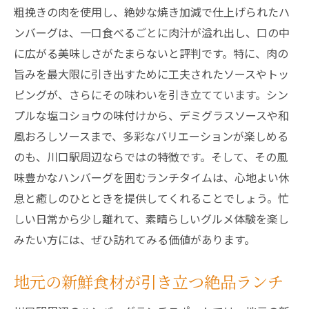
粗挽きの肉を使用し、絶妙な焼き加減で仕上げられたハ
川口駅ランチで出会う地元の味
ンバーグは、一口食べるごとに肉汁が溢れ出し、口の中
ランチタイムの新定番！川口駅近くのハンバー
に広がる美味しさがたまらないと評判です。特に、肉の
グ名店
旨みを最大限に引き出すために工夫されたソースやトッ
ハンバーグ専門店ならではのこだわり
ピングが、さらにその味わいを引き立てています。シン
ランチセットで楽しむボリューム満点の一
プルな塩コショウの味付けから、デミグラスソースや和
皿
風おろしソースまで、多彩なバリエーションが楽しめる
のも、川口駅周辺ならではの特徴です。そして、その風
常連客に愛される名店の秘密
味豊かなハンバーグを囲むランチタイムは、心地よい休
駅近でアクセス抜群のハンバーグ店
息と癒しのひとときを提供してくれることでしょう。忙
リピーター続出の魅力とは？
しい日常から少し離れて、素晴らしいグルメ体験を楽し
ランチタイムを彩る新定番スポット
みたい方には、ぜひ訪れてみる価値があります。
落ち着いた雰囲気で楽しむ川口駅のハンバーグ
ランチ
地元の新鮮食材が引き立つ絶品ランチ
ゆったり過ごせるリラックス空間