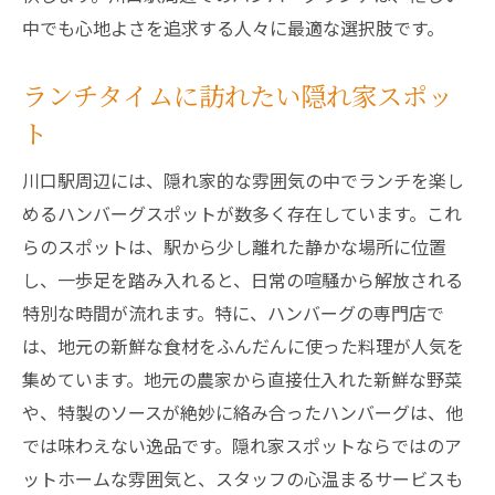
駅近で見つける心地よい空間
中でも心地よさを追求する人々に最適な選択肢です。
充実した休憩時間のススメ
ランチタイムに訪れたい隠れ家スポッ
地元の味わいを楽しむ川口駅周辺のハンバーグ
ト
スポット
川口駅ランチで味わう地元の魅力
川口駅周辺には、隠れ家的な雰囲気の中でランチを楽し
地域の味を堪能できるハンバーグ店
めるハンバーグスポットが数多く存在しています。これ
らのスポットは、駅から少し離れた静かな場所に位置
地元の食材を使ったランチメニュー
し、一歩足を踏み入れると、日常の喧騒から解放される
駅周辺の隠れた名店を探す
特別な時間が流れます。特に、ハンバーグの専門店で
地元愛あふれるおすすめスポット
は、地元の新鮮な食材をふんだんに使った料理が人気を
川口駅で出会う新しい味の発見
集めています。地元の農家から直接仕入れた新鮮な野菜
や、特製のソースが絶妙に絡み合ったハンバーグは、他
では味わえない逸品です。隠れ家スポットならではのア
ットホームな雰囲気と、スタッフの心温まるサービスも