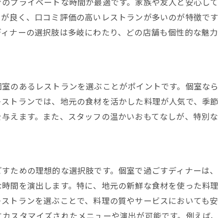
でのプライベートな時間が最適です。家族や友人と安心し
ディナー個室で川口市を満喫
スが良く、口コミ評価の高いレストランが多いのが特徴で
川口市ディナーで個室を楽しむ
ディナーの選択肢は多岐にわたり、どの店舗も個性的な魅力
新しいディナー体験を川口市で
個室のあるレストランを選ぶことがポイントです。個室な
レストランでは、地元の食材を活かした料理が人気で、季
を与えます。また、スタッフの温かいおもてなしが、特別
ごすための理想的な選択肢です。個室で過ごすディナーは
な時間を演出します。特に、地元の新鮮な食材を使った料
レストランを選ぶことで、料理の質やサービスにおいても
にカスタマイズされたメニューや演出が可能です。例えば