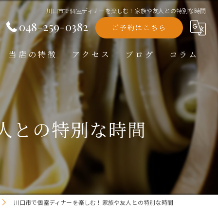
川口市で個室ディナーを楽しむ！家族や友人との特別な時間
048-259-0382
ご予約はこちら
当店の特徴
アクセス
ブログ
コラム
洋食
ランチ
人との特別な時間
ディナー
テイクアウト
記念日
川口市で個室ディナーを楽しむ！家族や友人との特別な時間