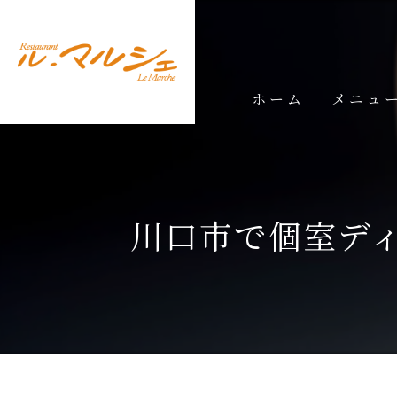
ホーム
メニュ
ランチメ
ディナー
川口市で個室デ
ドリンク