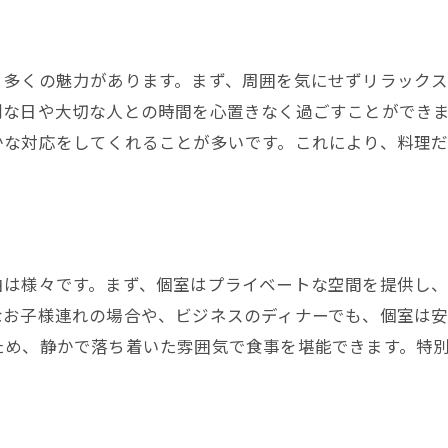
プライベートな空間で川口市の美味しいディナー
川口市のディナーでプライベートを満喫
個室で味わう川口市の絶品ディナー
、多くの魅力があります。まず、周囲を気にせずリラック
川口市のディナーは個室で贅沢に
別な日や大切な人との時間を心置きなく過ごすことができ
かな対応をしてくれることが多いです。これにより、料理
プライベート空間で楽しむディナー
川口市ディナーは個室で決まり
美味しいディナーを個室で堪能
家族で安心！川口市の個室ディナースポット
家族で安心の川口市ディナー個室
由は様々です。まず、個室はプライベートな空間を提供し
なお子様連れの場合や、ビジネスのディナーでも、個室は
川口市で家族向けの個室ディナー
ため、静かで落ち着いた雰囲気で食事を堪能できます。特
家族で過ごす川口市のディナー
川口市のディナーは家族で個室に
個室で安心の川口市ディナー体験