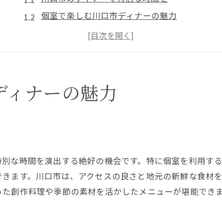
個室で楽しむ川口市ディナーの魅力
川口市のディナーで個室を選ぶ理由
個室で過ごす川口市の贅沢なディナー
地元で楽しむ川口市のディナー体験
川口市ディナーで安心の個室利用
ディナーの魅力
埼玉県川口市の個室で特別なディナーを
川口市で叶える特別なディナー体験
個室で過ごす埼玉の特別なディナー
川口市のディナーで特別なひとときを
特別な時間を演出する絶好の機会です。特に個室を利用す
特別な日に川口市の個室ディナー
できます。川口市は、アクセスの良さと地元の新鮮な食材
川口市ディナーで感じる特別な瞬間
った創作料理や季節の素材を活かしたメニューが堪能でき
埼玉のディナーで選ぶ個室の魅力