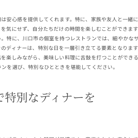
デートに最適な川口市の個室の魅力
川口市で楽しむデートディナー
用は安心感を提供してくれます。特に、家族や友人と一緒
川口市で子連れにも安心な個室ディナー
目を気にせず、自分たちだけの時間を楽しむことができま
子連れでも安心の川口市ディナー個室
う。特に、川口市の個室を持つレストランでは、細やかな
でのディナーは、特別な日を一層引き立てる要素となりま
川口市の個室で子連れディナーを楽しむ
話を楽しみながら、美味しい料理に舌鼓を打つことができ
川口市ディナーは子連れでも安心
ランを選び、特別なひとときを堪能してください。
子連れに優しい川口市のディナー体験
個室で安心の川口市ディナー選び
川口市で子連れディナーを楽しむ
で特別なディナーを
個室で楽しむ川口市のディナー体験
川口市ディナーで個室の楽しみ方
個室で味わう川口市のディナー魅力
川口市で個室ディナーの新体験