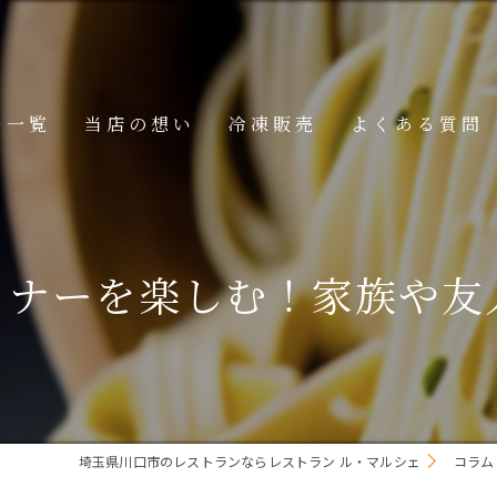
ー一覧
当店の想い
冷凍販売
よくある質問
ニュー
メニュー
ィナーを楽しむ！家族や友
メニュー
埼玉県川口市のレストランならレストラン ル・マルシェ
コラム