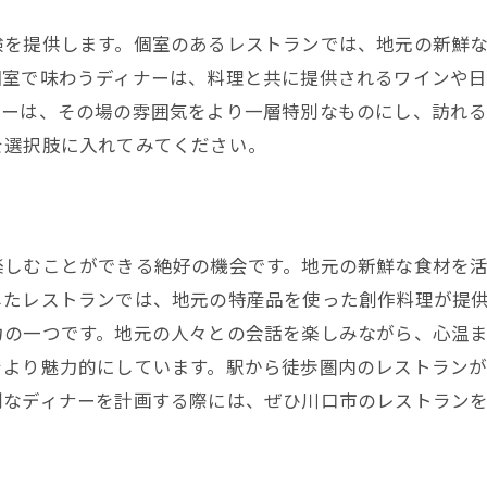
川口市ディナーで家族と楽しい時間
験を提供します。個室のあるレストランでは、地元の新鮮
川口市の個室レストランでお祝いディナー
個室で味わうディナーは、料理と共に提供されるワインや
お祝いに最適な川口市ディナー個室
ナーは、その場の雰囲気をより一層特別なものにし、訪れ
個室で過ごす特別な川口市ディナー
を選択肢に入れてみてください。
川口市でお祝いするディナー選び
特別な日に川口市の個室ディナーを
川口市ディナーでお祝いのプラン
楽しむことができる絶好の機会です。地元の新鮮な食材を
お祝いを彩る川口市のディナー
したレストランでは、地元の特産品を使った創作料理が提
デートに最適！川口市の個室ディナー
力の一つです。地元の人々との会話を楽しみながら、心温
川口市でデートにぴったりのディナー
をより魅力的にしています。駅から徒歩圏内のレストラン
個室で過ごす川口市のデートディナー
別なディナーを計画する際には、ぜひ川口市のレストラン
ロマンチックな川口市ディナー体験
川口市ディナーで特別なデートを