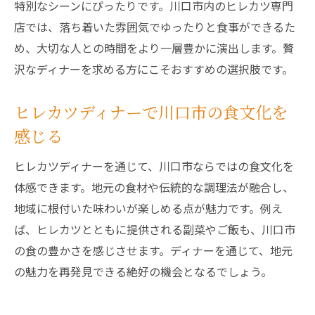
特別なシーンにぴったりです。川口市内のヒレカツ専門
ヒレカツディナーが団らんの時間を充実さ
店では、落ち着いた雰囲気でゆったりと食事ができるた
せる理由
め、大切な人との時間をより一層豊かに演出します。贅
グループで味わうヒレカツディナーの楽し
沢なディナーを求める方にこそおすすめの選択肢です。
み方
ディナーに選ばれるヒレカツの安心感と美
ヒレカツディナーで川口市の食文化を
味しさ
感じる
家族や友人とヒレカツディナーを満喫する
ヒレカツディナーを通じて、川口市ならではの食文化を
極意
体感できます。地元の食材や伝統的な調理法が融合し、
特別な日のディナーに選びたいヒレカツ
地域に根付いた味わいが楽しめる点が魅力です。例え
記念日にぴったりなヒレカツディナーの選
ば、ヒレカツとともに提供される副菜やご飯も、川口市
び方
の食の豊かさを感じさせます。ディナーを通じて、地元
特別な夜を彩るヒレカツディナーの魅力
の魅力を再発見できる絶好の機会となるでしょう。
ヒレカツが主役の豪華ディナーで特別感を
演出