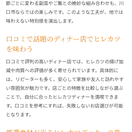
節ごとに変わる副菜やご飯との絶妙な組み合わせも、川
迷った時はディナーでヒレカツを選ぶ安心
口市ならではの楽しみです。このような工夫が、他では
感
味わえない特別感を演出します。
ディナー選びに迷う夜にヒレカツが人気の
理由
口コミで話題のディナー店でヒレカツ
とんかつディナーで外食を満喫する選び方
を味わう
ヒレカツディナーが幅広い世代に愛される
理由
口コミで評判の高いディナー店では、ヒレカツの揚げ加
減や肉質への評価が多く寄せられています。具体的に
ディナーで迷った時のヒレカツ店選びガイ
は、リピーターも多く、安心して家族や友人と訪れやす
ド
い雰囲気が魅力です。店ごとの特徴を比較しながら選ぶ
外食ディナーで失敗しないヒレカツの楽し
ことで、自分に合ったヒレカツディナーを満喫できま
み方
す。口コミを参考にすれば、失敗しないお店選びが可能
柔らかヒレカツが彩る至福の夕食時間
となります。
ディナーで味わう柔らかヒレカツの至福体
験