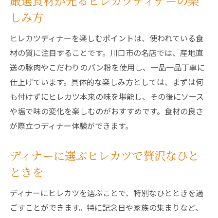
厳選食材が光るヒレカツディナーの楽
夕食にぴったりなヒレカツディナーの特徴
しみ方
柔らかなヒレカツで贅沢なディナータイム
ヒレカツディナーを楽しむポイントは、使われている食
を満喫
材の質に注目することです。川口市の名店では、産地直
ヒレカツが主役の夕食で家族も大満足の理
送の豚肉やこだわりのパン粉を使用し、一品一品丁寧に
由
仕上げています。具体的な楽しみ方としては、まずは何
ディナーで楽しむワンランク上のヒレカツ
も付けずにヒレカツ本来の味を堪能し、その後にソース
体験
や塩で味の変化を楽しむのがおすすめです。食材の良さ
柔らかヒレカツが夕食時間を特別にする秘
が際立つディナー体験ができます。
訣
家族や友人と楽しむヒレカツディナーの魅力
ディナーに選ぶヒレカツで贅沢なひと
家族で楽しむヒレカツディナーの人気ポイ
ときを
ント
ディナーにヒレカツを選ぶことで、特別なひとときを過
友人とのディナーに最適なヒレカツの味わ
ごすことができます。特に記念日や家族の集まりなど、
い方