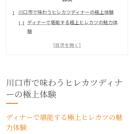
川口市で味わうヒレカツディナーの極上体験
ディナーで堪能する極上ヒレカツの魅力体
験
川口市のヒレカツディナーが特別な理由と
は
口コミで話題のディナー店でヒレカツを味
わう
厳選食材が光るヒレカツディナーの楽しみ
川口市で味わうヒレカツディナ
方
ーの極上体験
ディナーに選ぶヒレカツで贅沢なひととき
を
ディナーで堪能する極上ヒレカツの魅
ヒレカツディナーで川口市の食文化を感じ
力体験
る