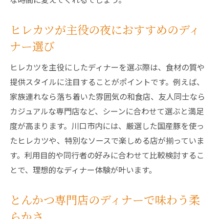
満足度重視のヒレカツディナー徹底ガイド
満足度で選ぶヒレカツディナーのポイント
ヒレカツが主役の夜におすすめのディ
ヒレカツディナーのクオリティを徹底比較
ナー選び
ディナーで後悔しないヒレカツ店の選び方
ヒレカツを主役にしたディナーを選ぶ際は、食材の質や
コスパ重視のディナーでヒレカツを楽しむ
提供スタイルに注目することがポイントです。例えば、
コツ
家族連れなら落ち着いた雰囲気の和食店、友人同士なら
初めてでも安心なヒレカツディナーの楽し
カジュアルな専門店など、シーンに合わせて選ぶと満足
み方
度が高まります。川口市内には、厳選した国産豚を使っ
ヒレカツディナーで満足度を高める秘訣
たヒレカツや、特別なソースで楽しめる店が揃っていま
す。利用目的や同行者の好みに合わせて比較検討するこ
とで、理想的なディナー体験が叶います。
とんかつ専門店のディナーで味わう柔
らかさ