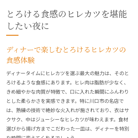
ディナーで選ぶ特別な日のヒレカツ体験
とろける食感のヒレカツを堪能
贅沢ディナーにふさわしいヒレカツの特徴
したい夜に
特別なシーンに輝くヒレカツディナーの楽
しみ方
ディナーで楽しむとろけるヒレカツの
ヒレカツ好きが語る川口市ディナーの醍醐味
食感体験
ヒレカツ好きに支持されるディナーの理由
川口市のディナーで愛されるヒレカツを徹
ディナータイムにヒレカツを選ぶ最大の魅力は、そのと
底解説
ろけるような食感にあります。ヒレ肉は脂肪が少なく、
ヒレカツファンが語るディナーの楽しみ方
きめ細やかな肉質が特徴で、口に入れた瞬間にふんわり
ディナーで発見するヒレカツの奥深い魅力
とした柔らかさを実感できます。特に川口市の名店で
は、熟練の技術で絶妙な火入れが施されており、衣はサ
口コミで話題のヒレカツディナー体験談
クサク、中はジューシーなヒレカツが味わえます。食材
ヒレカツ好きが推すディナーの満足ポイン
選びから揚げ方までこだわった一皿は、ディナーを特別
ト
な時間に変えてくれるでしょう。