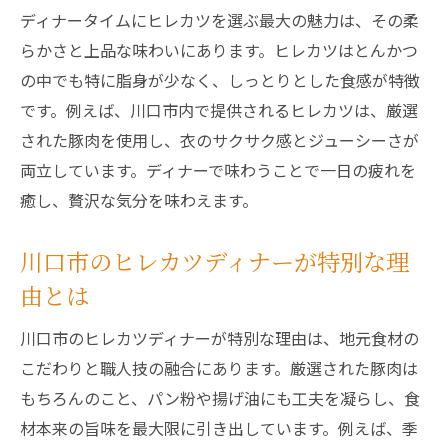
とろける食感のヒレカツを堪能したい夜に
ディナータイムにヒレカツを選ぶ最大の魅力は、その柔
ディナーで楽しむとろけるヒレカツの食感
らかさと上品な味わいにあります。ヒレカツはとんかつ
体験
の中でも特に脂身が少なく、しっとりとした食感が特徴
ヒレカツが主役の夜におすすめのディナー
です。例えば、川口市内で提供されるヒレカツは、厳選
選び
された豚肉を使用し、衣のサクサク感とジューシーさが
両立しています。ディナーで味わうことで一日の疲れを
とんかつ専門店のディナーで味わう柔らか
癒し、贅沢な気分を味わえます。
さ
とろけるヒレカツが叶える満足ディナープ
川口市のヒレカツディナーが特別な理
ラン
由とは
ディナータイムにとろけるヒレカツを味わ
う極意
川口市のヒレカツディナーが特別な理由は、地元食材の
人気店のディナーで堪能するヒレカツの秘
こだわりと職人技の融合にあります。厳選された豚肉は
密
もちろんのこと、パン粉や揚げ油にも工夫を凝らし、食
材本来の旨味を最大限に引き出しています。例えば、季
ディナー選びで迷ったらヒレカツが正解