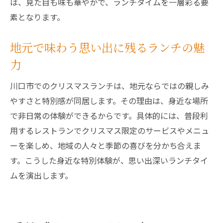
は、見た目も味も華やかで、ランチタイムを一層彩る要
川口市ランチで叶える心に残る体験
素となります。
家族や恋人との記念日に最適なランチ
今年ならではのクリスマスランチの楽しみ
地元で味わう思い出に残るランチの魅
新しいランチスポットで思い出を作ろう
力
クリスマスランチで一年を締めくくる特別
川口市でのクリスマスランチは、地元ならではの親しみ
な日
やすさと特別感が同居します。その理由は、身近な場所
で非日常の体験ができるからです。具体的には、普段利
用するレストランでクリスマス限定のサービスやメニュ
ーを楽しめ、地域の人々と季節の喜びを分かち合えま
す。こうした身近な特別体験が、思い出深いランチタイ
ムを演出します。