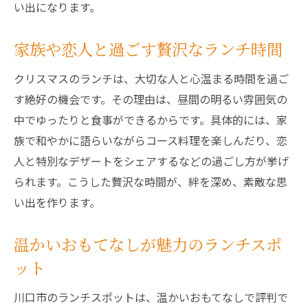
い出になります。
心温まるサービスが嬉しいランチスポット
特別な日に選びたい川口市のランチ
家族や恋人と過ごす贅沢なランチ時間
ランチ選びで迷ったら川口市のクリスマス特集
クリスマスのランチは、大切な人と心温まる時間を過ご
迷ったときに参考になるランチ選びのコツ
す絶好の機会です。その理由は、昼間の明るい雰囲気の
川口市のおすすめクリスマスランチ特集
中でゆったりと食事ができるからです。具体的には、家
口コミで人気のランチ店をチェックしよう
族で和やかに語らいながらコース料理を楽しんだり、恋
予約のポイントとランチスポットの選び方
人と特別なデザートをシェアするなどの過ごし方が挙げ
られます。こうした贅沢な時間が、絆を深め、素敵な思
ランチ選びで失敗しないためのポイント
い出を作ります。
自分にぴったりなクリスマスランチの見つ
け方
温かいおもてなしが魅力のランチスポ
地元食材が光る川口市のクリスマスランチ
ット
新鮮な地元食材を使ったランチの魅力
川口市のランチスポットは、温かいおもてなしで評判で
クリスマスに味わう旬のランチメニュー