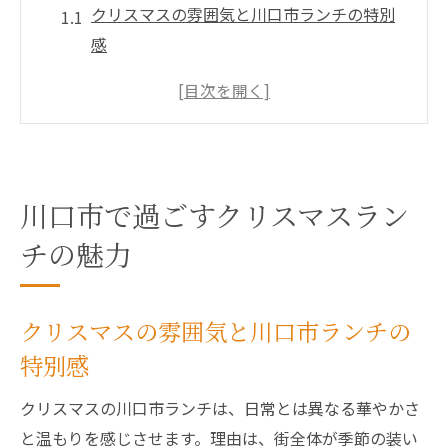
クリスマスの雰囲気と川口市ランチの特別
感
ランチで楽しむ川口市ならではの季節体験
家族や恋人と過ごす贅沢なランチ時間
温かいおもてなしが魅力のランチスポット
クリスマス限定メニューが彩るランチ体験
川口市で過ごすクリスマスラン
地元で味わう思い出に残るランチの魅力
季節感あふれる川口市のランチ体験を満喫
チの魅力
旬の食材が光るクリスマスランチ体験
季節限定ランチで感じる川口市の魅力
クリスマスの雰囲気と川口市ランチの
冬の川口市で味わう心温まるランチ
特別感
彩り豊かなランチが季節感を演出
クリスマスの川口市ランチは、日常とは異なる華やかさ
クリスマスシーズンに選ぶランチのポイン
と温もりを感じさせます。理由は、街全体が季節の装い