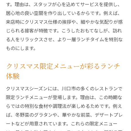
す。理由は、スタッフが心を込めてサービスを提供し、
地元の味を楽しむ特別なランチ体験
居心地の良い空間を作り出しているからです。例えば、
素材にこだわったランチで感じる贅沢
来店時にクリスマス仕様の挨拶や、細やかな気配りが感
川口市産食材の魅力をランチで堪能
じられる接客が特徴です。こうしたおもてなしが、訪れ
地元食材で彩るクリスマスランチの楽しみ
る人をリラックスさせ、より一層ランチタイムを特別な
雰囲気抜群の川口市で特別なランチ時間を
ものにします。
クリスマスムード溢れるランチ空間を満喫
クリスマス限定メニューが彩るランチ
雰囲気重視のランチスポットで過ごす時間
体験
インテリアと演出が魅力のランチ店
心を癒すランチタイムの楽しみ方
クリスマスシーズンには、川口市の多くのレストランで
特別感ある空間で味わうクリスマスランチ
限定ランチメニューが登場します。理由は、この時期な
川口市で選びたい雰囲気の良いランチ店
らではの特別な食材や調理法が楽しめるためです。例え
ば、冬野菜のグラタンや、華やかな前菜、デザートプレ
今年のクリスマスは川口市ランチで思い出作り
ートなどが用意されています。これらの限定メニュー
特別なランチでクリスマスの思い出を演出