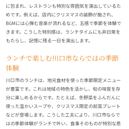
ト
に包まれ、レストランも特別な雰囲気を演出しているた
川口市で季節感を味わう特別なランチ
めです。例えば、店内にクリスマスの装飾が施され、
クリスマス限定ランチを川口市で楽しもう
BGMには心弾む音楽が流れるなど、五感で季節を体験で
クリスマスならではの限定ランチを堪能
きます。こうした特別感は、ランチタイムにも非日常を
川口市で出会う特別なランチプラン
もたらし、記憶に残る一日を演出します。
限定メニューが魅力のランチスポット
ランチで楽しむ川口市ならではの季節
ランチタイムで楽しむクリスマス気分
体験
予約必須の人気ランチをチェックしよう
今だけのクリスマスランチ体験の楽しみ方
川口市のランチは、地元食材を使った季節限定メニュー
大切な人と心温まる川口市ランチを
が豊富です。これは地域の特色を活かし、旬の味覚を存
分に楽しめるからです。たとえば、冬野菜をふんだんに
家族や恋人と絆深まるクリスマスランチ
使った温かいスープや、クリスマス限定の前菜プレート
落ち着いた空間で過ごす特別なランチ時間
などが登場します。こうした工夫により、川口市ならで
大切な人と楽しむ川口市のランチ体験
はの季節体験がランチで叶い、食事そのものが特別な思
思い出に残るランチデートのポイント