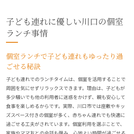
駅チカで子どもと楽しむランチの魅力解説
川口駅周辺で快適ランチを楽しむための工
子ども連れに優しい川口の個室
夫
ランチ事情
東川口エリアで子どもと過ごすランチの魅力
東川口で人気の子ども向けランチスポット
個室ランチで子ども連れもゆったり過
紹介
ごせる秘訣
子連れで楽しめる東川口のランチ活用法
東川口エリアのおすすめランチ選びポイン
子ども連れでのランチタイムは、個室を活用することで
ト
周囲を気にせずリラックスできます。理由は、子どもが
親子で満足できるランチ環境の魅力分析
多少騒いでも他の利用者に迷惑をかけず、親も安心して
食事を楽しめるからです。実際、川口市では座敷やキッ
東川口で子どもと行きたいランチの特徴と
ズスペース付きの個室が多く、赤ちゃん連れでも快適に
は
過ごせる工夫がされています。個室利用を選ぶことで、
地元ママの声で選ぶランチスポット体験談
家族やママ友との会話も弾み、心地よい時間が過ごせる