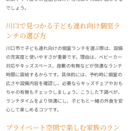
キッズルーム完備の川口市ランチで家族笑顔に
でしょう。
キッズルーム付きランチで家族みんなが笑
顔に
川口で見つかる子ども連れ向け個室ラ
子どもと一緒に過ごす快適ランチタイムの
ンチの選び方
工夫
川口市で子ども連れ向けの個室ランチを選ぶ際は、設備
家族で楽しむキッズルーム完備ランチの魅
の充実度と使いやすさが重要です。理由は、ベビーカー
力
対応やキッズスペース、座敷の有無などが快適なランチ
ランチ中も遊べる空間が嬉しいポイントと
時間に直結するからです。具体的には、予約時に個室の
は
広さや設備内容を確認し、必要ならキッズチェアやおも
キッズルーム活用で安心してランチを楽し
ちゃの有無もチェックしましょう。こうした下調べが、
む方法
ランチタイムをより快適にし、子どもと一緒の外食を安
家族の思い出に残るランチタイムの過ごし
心して楽しめるコツです。
方
プライベート空間で楽しむ家族のラン