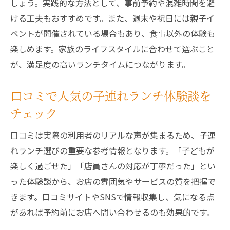
しょう。実践的な方法として、事前予約や混雑時間を避
川口市で話題のママ友子連れランチ特集
ける工夫もおすすめです。また、週末や祝日には親子イ
貸切も可能なランチ会活用ポイントまとめ
ベントが開催されている場合もあり、食事以外の体験も
子どもと一緒に楽しめるランチスポットの
楽しめます。家族のライフスタイルに合わせて選ぶこと
選び方
が、満足度の高いランチタイムにつながります。
ママ友も安心できる子連れランチの工夫と
は
口コミで人気の子連れランチ体験談を
川口駅近くで赤ちゃん連れランチを満喫するコ
チェック
ツ
口コミは実際の利用者のリアルな声が集まるため、子連
駅近ランチで赤ちゃん連れもラクラク移動
れランチ選びの重要な参考情報となります。「子どもが
の秘訣
楽しく過ごせた」「店員さんの対応が丁寧だった」とい
川口駅周辺の赤ちゃん対応ランチスポット
った体験談から、お店の雰囲気やサービスの質を把握で
探し
きます。口コミサイトやSNSで情報収集し、気になる点
アクセス重視で選ぶランチの便利ポイント
があれば予約前にお店へ問い合わせるのも効果的です。
赤ちゃん連れも安心の駅近ランチ設備とは