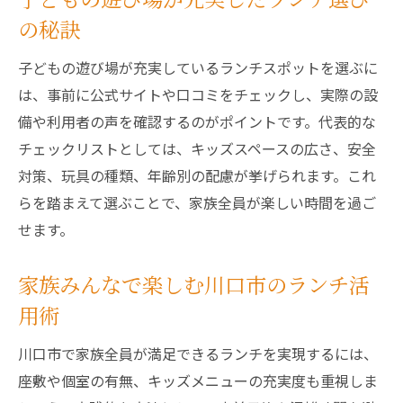
ツ
の秘訣
ベビーカー対応や座敷完備ランチの探し方
子どもの遊び場が充実しているランチスポットを選ぶに
おむつ替えスペースが充実したランチスポ
は、事前に公式サイトや口コミをチェックし、実際の設
ット
備や利用者の声を確認するのがポイントです。代表的な
赤ちゃんと過ごす安心ランチのポイント徹
チェックリストとしては、キッズスペースの広さ、安全
底比較
対策、玩具の種類、年齢別の配慮が挙げられます。これ
利用者の体験談でわかる快適ランチの選び
らを踏まえて選ぶことで、家族全員が楽しい時間を過ご
方
せます。
ママ友と集う川口市の子連れランチスポット活
用術
家族みんなで楽しむ川口市のランチ活
ママ友ランチにおすすめの子ども連れスポ
用術
ット紹介
川口市で家族全員が満足できるランチを実現するには、
交流が深まるランチ選びの秘訣と活用アイ
座敷や個室の有無、キッズメニューの充実度も重視しま
デア