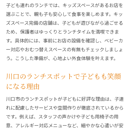
子ども連れに優しい川口の個室ランチ事情
子ども連れのランチでは、キッズスペースがあるお店を
個室ランチで子ども連れもゆったり過ごせ
選ぶことで、親も子も安心して食事を楽しめます。キッ
る秘訣
ズスペース完備の店舗は、子どもが遊びながら過ごせる
川口で見つかる子ども連れ向け個室ランチ
ため、保護者はゆっくりとランチタイムを満喫できま
の選び方
す。具体的には、事前にお店の設備を確認し、ベビーカ
ー対応やおむつ替えスペースの有無もチェックしましょ
プライベート空間で楽しむ家族のランチ時
う。こうした準備が、心地よい外食体験を叶えます。
間
子ども用設備が充実した個室で快適ランチ
川口のランチスポットで子どもも笑顔
子連れにおすすめの個室ランチスポットと
になる理由
は
予約で安心！個室ランチの上手な利用ポイ
川口市のランチスポットが子どもに好評な理由は、子連
ント
れに配慮したサービスや空間作りが徹底されているから
です。例えば、スタッフの声かけや子ども用椅子の用
座敷や個室完備の川口市ランチで安心時間を
意、アレルギー対応メニューなど、細やかな心遣いが安
座敷付きランチで赤ちゃん連れも落ち着け