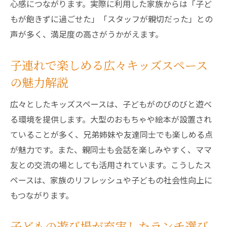
心感につながります。実際に利用した家族からは「子ど
る理由
もが飽きずに過ごせた」「スタッフが親切だった」との
川口市の座敷・個室ランチなら家族も大満
声が多く、満足度の高さがうかがえます。
足
子連れで選ぶ座敷と個室の違いと活用法
子連れで楽しめる広々キッズスペース
お座敷ランチでくつろげる子ども連れの工
の魅力解説
夫
広々としたキッズスペースは、子どもがのびのびと遊べ
座敷・個室完備のランチ選びポイント解説
る環境を提供します。大型のおもちゃや絵本が設置され
赤ちゃん連れの座敷ランチ失敗しない注意
ていることが多く、兄弟姉妹や友達同士でも楽しめる点
点
が魅力です。また、親同士も会話を楽しみやすく、ママ
赤ちゃんと一緒でも快適な川口市ランチの選び
友との交流の場としても活用されています。こうしたス
方
ペースは、家族のリフレッシュや子どもの社会性向上に
赤ちゃん連れランチで重視したい設備とサ
もつながります。
ービス
川口市で赤ちゃんに優しいランチ選びのコ
子どもの遊び場が充実したランチ選び