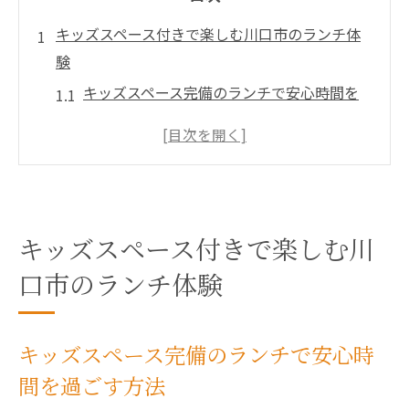
キッズスペース付きで楽しむ川口市のランチ体
験
キッズスペース完備のランチで安心時間を
過ごす方法
川口のランチスポットで子どもも笑顔にな
る理由
子連れで楽しめる広々キッズスペースの魅
力解説
キッズスペース付きで楽しむ川
子どもの遊び場が充実したランチ選びの秘
口市のランチ体験
訣
家族みんなで楽しむ川口市のランチ活用術
キッズスペース完備のランチで安心時
口コミで人気の子連れランチ体験談をチェ
間を過ごす方法
ック