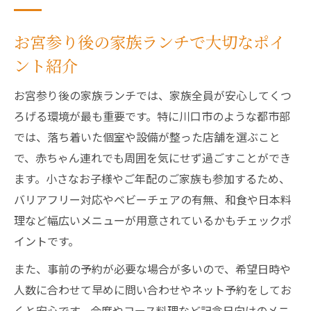
解説
お宮参り後の家族ランチで大切なポイ
個室完備で安心の川口お祝いランチ体験
ント紹介
個室完備ランチで得られるお祝いの安心感
とは
お宮参り後の家族ランチでは、家族全員が安心してくつ
家族で楽しむ川口の個室ランチ体験ポイン
ろげる環境が最も重要です。特に川口市のような都市部
ト
では、落ち着いた個室や設備が整った店舗を選ぶこと
お祝いランチに不可欠な個室設備のチェッ
で、赤ちゃん連れでも周囲を気にせず過ごすことができ
ク法
ます。小さなお子様やご年配のご家族も参加するため、
バリアフリー対応やベビーチェアの有無、和食や日本料
プライバシー重視派に最適なランチ空間の
理など幅広いメニューが用意されているかもチェックポ
魅力
イントです。
お宮参り後も安心できる個室ランチの選定
基準
また、事前の予約が必要な場合が多いので、希望日時や
人数に合わせて早めに問い合わせやネット予約をしてお
お宮参りを終えた家族に選ばれる食事空間
くと安心です。会席やコース料理など記念日向けのメニ