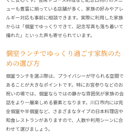
お宮参り後に家族が選ぶランチ空間の条件
ューも豊富に揃っている店舗が多く、家族の好みやアレ
とは
ルギー対応も事前に相談できます。実際に利用した家族
居心地の良いランチスペースで記念日を満
からは「個室でゆっくりできて、記念写真も落ち着いて
喫
撮れた」といった声も寄せられています。
家族みんなが安心できるランチ空間選びの
コツ
個室ランチでゆっくり過ごす家族のた
お祝い気分を高めるランチ会場の雰囲気紹
めの選び方
介
個室ランチを選ぶ際は、プライバシーが守られる空間で
ランチで大切な家族の時間を守る空間づく
あることが大きなポイントです。特にお宮参りなどのお
り
祝いの場では、個室ならではの静かな雰囲気が家族の会
特別な日に最適な和食ランチを川口で楽しむ
話をより一層楽しめる要素となります。川口市内には完
特別な日を彩る和食ランチの楽しみ方ガイ
全個室や半個室など、さまざまなタイプの日本料理店や
ド
和食レストランがありますので、人数や利用シーンに合
川口で味わう旬の和食ランチの魅力を解説
わせて選びましょう。