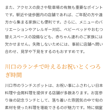
お宮参り後に選びたい和食ランチの特徴紹
また、アクセスの良さや駐車場の有無も重要なポイント
介
です。駅近や徒歩圏内の店舗であれば、ご年配の方や遠
家族で楽しむ和食ランチのおすすめポイン
方から集まる家族にも便利です。さらに、メニューのバ
ト
リエーションやアレルギー対応、ベビーベッドやおむつ
お祝いランチにふさわしい和食選びのコツ
替えスペースの設備なども、赤ちゃん連れのご家族には
記念日を彩る完全個室ランチの魅力解説
欠かせません。失敗しないためには、事前に店舗へ問い
完全個室ランチが記念日に選ばれる理由と
合わせ、見学や下見をするのもおすすめです。
は
川口のランチで叶えるお祝いとくつろ
大切な家族と過ごす個室ランチの魅力ガイ
ド
ぎ時間
記念日に最適なランチ空間の作り方を紹介
川口市のランチスポットは、お祝い事にふさわしい日本
お祝い気分を高める完全個室の使い方ポイ
料理や会席料理を提供する店舗が多数あります。お宮参
ント
り後の記念ランチとして、落ち着いた雰囲気の中で旬の
プライベートを重視したランチ選びの秘訣
素材を使った料理を堪能できるのが魅力です。特に個室