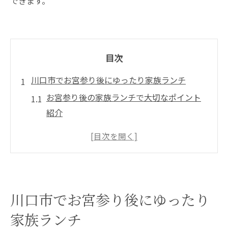
できます。
目次
川口市でお宮参り後にゆったり家族ランチ
お宮参り後の家族ランチで大切なポイント
紹介
個室ランチでゆっくり過ごす家族のための
選び方
川口のランチで叶えるお祝いとくつろぎ時
間
赤ちゃん連れ家族が安心できるランチ空間
川口市でお宮参り後にゆったり
とは
家族ランチ
お祝いランチに最適な個室利用のメリット