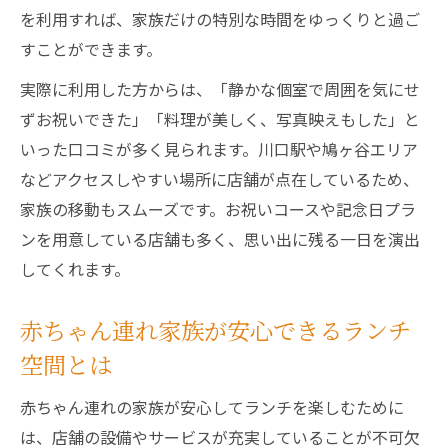
赤ちゃん連れでも安心のランチ選び方ガイド
を利用すれば、家族だけの特別な時間をゆっくりと過ご
すことができます。
赤ちゃん連れ家族が安心のランチ選びのコ
ツ
実際に利用した方からは、「静かな個室で周囲を気にせ
ベビーカー対応など安心設備のあるランチ
ずお祝いできた」「料理が美しく、写真映えもした」と
空間
いった口コミが多く見られます。川口駅や鳩ヶ谷エリア
個室ランチで赤ちゃんも快適に過ごす方法
などアクセスしやすい場所に店舗が点在しているため、
家族の移動もスムーズです。お祝いコースや記念日プラ
お宮参り後の家族が重視したいランチポイ
ンを用意している店舗も多く、思い出に残る一日を演出
ント
してくれます。
子ども連れに嬉しいランチ設備とサービス
紹介
赤ちゃん連れ家族が安心できるランチ
空間とは
赤ちゃん連れの家族が安心してランチを楽しむために
は、店舗の設備やサービスが充実していることが不可欠