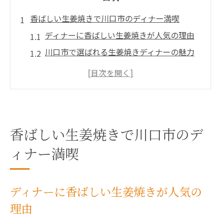
香ばしい生姜焼きで川口市のディナー満喫
ディナーに香ばしい生姜焼きが人気の理由
川口市で選ばれる生姜焼きディナーの魅力
ご飯が進む生姜焼きのディナー体験を深掘
り
香り豊かな生姜焼きで満足度アップのコツ
地元で評判のディナー生姜焼きを満喫しよ
う
香ばしい生姜焼きで川口市のデ
仕事帰りに味わうディナー生姜焼きの魅力
ィナー満喫
仕事帰りのディナーに最適な生姜焼きとは
川口駅付近で味わう生姜焼きディナーの楽
ディナーに香ばしい生姜焼きが人気の
しさ
理由
ディナー生姜焼きで癒やしの夜を過ごす方