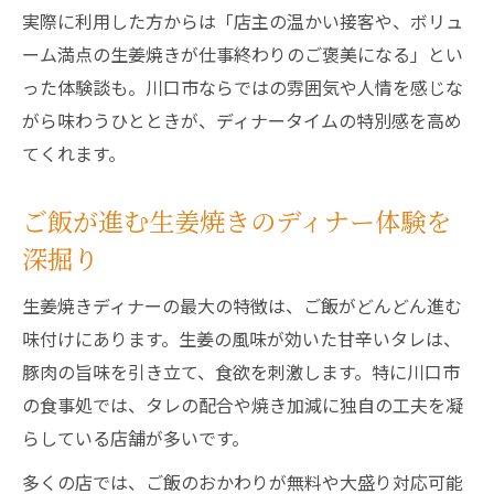
実際に利用した方からは「店主の温かい接客や、ボリュ
風味豊かな生姜焼きが満足度を高めるコツ
ーム満点の生姜焼きが仕事終わりのご褒美になる」とい
ディナーで風味豊かな生姜焼きを味わう秘
った体験談も。川口市ならではの雰囲気や人情を感じな
訣
がら味わうひとときが、ディナータイムの特別感を高め
川口市の生姜焼きがディナー満足度を高め
てくれます。
る理由
生姜焼きディナーの風味を引き立てるポイ
ご飯が進む生姜焼きのディナー体験を
ント
深掘り
ディナーで楽しむ風味豊かな生姜焼きの魅
力
生姜焼きディナーの最大の特徴は、ご飯がどんどん進む
味付けにあります。生姜の風味が効いた甘辛いタレは、
生姜焼きディナーに欠かせない風味へのこ
豚肉の旨味を引き立て、食欲を刺激します。特に川口市
だわり
の食事処では、タレの配合や焼き加減に独自の工夫を凝
地元民が語るディナー生姜焼き体験記
らしている店舗が多いです。
ディナーで心に残る生姜焼き体験を語る
多くの店では、ご飯のおかわりが無料や大盛り対応可能
川口市民おすすめのディナー生姜焼き体験