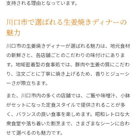
支持される理由となっています。
ーを堪能
温かみある空間で楽しむ生姜焼きディナー
川口市で選ばれる生姜焼きディナーの
時間
魅力
ボリューム重視なら川口で生姜焼きを選ぶ理由
川口市の生姜焼きディナーが選ばれる魅力は、地元食材
ディナーで満腹なら川口市の生姜焼きが最
の新鮮さと、各店舗ごとのこだわりの味付けにありま
適
す。地域密着型の食事処では、豚肉や生姜の質にこだわ
ボリューム満点の生姜焼きがディナーの決
り、注文ごとに丁寧に焼き上げるため、香りとジューシ
め手
ーさが際立ちます。
川口市で体験するボリューム重視の生姜焼
きディナー
また、川口市内の多くの店舗では、ご飯や味噌汁、小鉢
がセットになった定食スタイルで提供されることが多
生姜焼きディナーでがっつり満たされる方
く、バランスの良い食事を楽しめます。昭和レトロな大
法
衆食堂や落ち着いた割烹まで、さまざまなシーンに合わ
満腹感を求める人におすすめのディナー生
せて選べるのも魅力です。
姜焼き