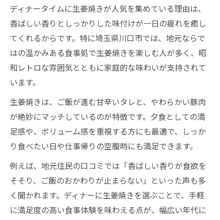
法
ディナータイムに生姜焼きが人気を集めている理由は、
香ばしい香りとしっかりした味付けが一日の疲れを癒し
疲れた日に食べたい生姜焼きディナーの理
てくれるからです。特に埼玉県川口市では、地元ならで
由
はの温かみある食事処で生姜焼きを楽しむ人が多く、昭
生姜焼きディナーで仕事終わりの満足感を
和レトロな雰囲気とともに家庭的な味わいが支持されて
得る
います。
昭和レトロな空間で楽しむ生姜焼きディナー時
生姜焼きは、ご飯が進む甘辛いタレと、やわらかい豚肉
間
が絶妙にマッチしているのが特徴です。夕食としての満
レトロな食堂で味わうディナー生姜焼きの
足感や、ボリューム感を重視する方にも最適で、しっか
魅力
り食べたい日や仕事帰りの空腹時にも満足できます。
昭和の雰囲気が楽しめる生姜焼きディナー
体験
例えば、地元住民の口コミでは「香ばしい香りが食欲を
そそり、ご飯のおかわりが止まらない」といった声も多
昔懐かしい空間で生姜焼きディナーを満喫
く聞かれます。ディナーに生姜焼きを選ぶことで、手軽
しよう
に満足度の高い食事体験を味わえる点が、幅広い年代に
川口市の昭和レトロな店で生姜焼きディナ