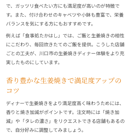
で、ガッツリ食べたい方にも満足度が高いのが特徴で
談
す。また、付け合わせのキャベツや小鉢も豊富で、栄養
地元民が愛する生姜焼きディナーのリアル
バランスを気にする方にもおすすめです。
な声
例えば「食事処たかはし」では、ご飯と生姜焼きの相性
実際に食べたディナー生姜焼きの感想を紹
にこだわり、毎回炊きたてのご飯を提供。こうした店舗
介
ごとの工夫が、川口市の生姜焼きディナー体験をより充
生姜焼きディナー体験から得た満足ポイン
実したものにしています。
ト
香り豊かな生姜焼きで満足度アップの
コツ
ディナーで生姜焼きをより満足度高く味わうためには、
香りと焼き加減がポイントです。注文時には「焼き加
減」や「タレの濃さ」をリクエストできる店舗もあるの
で、自分好みに調整してみましょう。