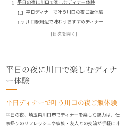
平日の夜に川口で楽しむディナー体験
平日ディナーで叶う川口の夜ご飯体験
川口駅周辺で味わうおすすめディナー
仕事帰りに人気のディナースタイル紹介
コスパ重視の川口ディナー選びのコツ
安いディナーで充実する平日夜の過ごし方
おしゃれもコスパも叶う川口の平日ディナー案
平日の夜に川口で楽しむディナ
内
おしゃれな川口の安いディナー特集
ー体験
平日限定のコスパ抜群ディナー情報
川口駅周辺の夜ご飯おすすめ店を厳選
平日ディナーで叶う川口の夜ご飯体験
川口ディナーで話題のトレンドを探る
平日の夜、埼玉県川口市でディナーを楽しむ魅力は、仕
ランキング入りのディナー体験ポイント
事帰りのリフレッシュや家族・友人との交流が手軽に叶
仕事帰りに寄りたい川口駅周辺の夜ご飯特集