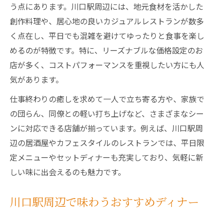
う点にあります。川口駅周辺には、地元食材を活かした
川口駅近くで安い夜ご飯を楽しむコツ
創作料理や、居心地の良いカジュアルレストランが数多
平日ディナーで人気の夜ご飯スポット
く点在し、平日でも混雑を避けてゆったりと食事を楽し
おすすめの川口ディナーランキング紹介
めるのが特徴です。特に、リーズナブルな価格設定のお
店が多く、コストパフォーマンスを重視したい方にも人
一人でも安心な夜ご飯選びのポイント
気があります。
仕事帰りのディナーで疲れを癒す方法
家族と一緒に過ごす平日ディナーの魅力
仕事終わりの癒しを求めて一人で立ち寄る方や、家族で
の団らん、同僚との軽い打ち上げなど、さまざまなシー
川口で家族向けディナーの選び方
ンに対応できる店舗が揃っています。例えば、川口駅周
平日夜に家族で楽しむご飯の工夫
辺の居酒屋やカフェスタイルのレストランでは、平日限
安いけど大満足の家族ディナー特集
定メニューやセットディナーも充実しており、気軽に新
川口駅周辺のファミリー向け夜ご飯
しい味に出会えるのも魅力です。
口コミで人気の家族ディナースポット
川口の平日ディナーで満喫する安くて美味しい
川口駅周辺で味わうおすすめディナー
一品