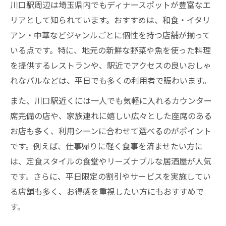
川口駅周辺は埼玉県内でもディナースポットが豊富なエ
コスパ抜群！川口で安いディナー探し
リアとして知られています。おすすめは、和食・イタリ
平日の夜ご飯にぴったりなディナー案内
アン・中華などジャンルごとに個性を持つ店舗が揃って
安くて美味しい川口ディナーの秘密
いる点です。特に、地元の新鮮な野菜や魚を使った料理
ランキング常連の絶品夜ご飯を厳選
を提供するレストランや、駅近でアクセスの良いおしゃ
仕事帰りに食べたいおすすめの一品
れなバルなどは、平日でも多くの利用者で賑わいます。
一人でも安心の川口駅夜ご飯スタイル提案
また、川口駅近くには一人でも気軽に入れるカウンター
一人ディナーが楽しめる川口駅周辺
席完備の店や、家族連れに嬉しい広々とした座席のある
お店も多く、利用シーンに合わせて選べるのがポイント
夜ご飯も安心の一人向けディナー術
です。例えば、仕事帰りに軽く食事を済ませたい方に
仕事帰りに寄りやすい夜ご飯の工夫
は、定食スタイルの食堂やリーズナブルな居酒屋が人気
安い価格で一人ディナーを満喫する方法
です。さらに、平日限定の割引やサービスを実施してい
夜ご飯おすすめ店で一人時間を充実
る店舗も多く、お得感を重視したい方にもおすすめで
す。