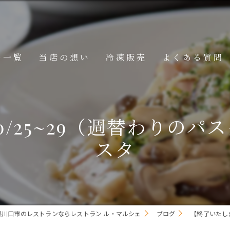
ー一覧
当店の想い
冷凍販売
よくある質問
ニュー
メニュー
/25~29（週替わりの
メニュー
スタ
県川口市のレストランならレストラン ル・マルシェ
ブログ
【終了いたし