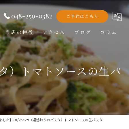
048-259-0382
ご予約はこちら
当店の特徴
アクセス
ブログ
コラム
洋食
ランチ
パスタ）トマトソースの生パ
ディナー
テイクアウト
記念日
ました】10/25~29（週替わりのパスタ）トマトソースの生パスタ