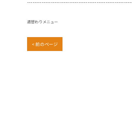
---------------------------------------------------------
週替わりメニュー
< 前のページ