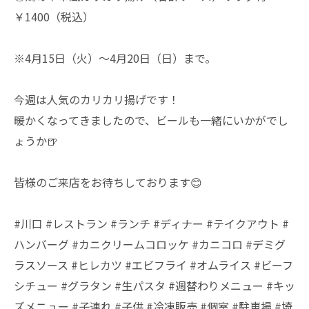
￥1400（税込）
※4月15日（火）～4月20日（日）まで。
今週は人気のカリカリ揚げです！
暖かくなってきましたので、ビールも一緒にいかがでし
ょうか🍺
皆様のご来店をお待ちしております😊
#川口 #レストラン #ランチ #ディナー #テイクアウト #
ハンバーグ #カニクリームコロッケ #カニコロ #デミグ
ラスソース #ヒレカツ #エビフライ #オムライス #ビーフ
シチュー #グラタン #生パスタ #週替わりメニュー #キッ
ズメニュー #子連れ #子供 #冷凍販売 #個室 #駐車場 #埼