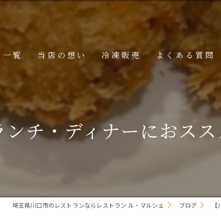
ー一覧
当店の想い
冷凍販売
よくある質問
ニュー
メニュー
ンチ・ディナーにおススメ
メニュー
埼玉県川口市のレストランならレストラン ル・マルシェ
ブログ
【