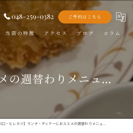
048-259-0382
ご予約はこちら
当店の特徴
アクセス
ブログ
コラム
洋食
ランチ
の週替わりメニュ...
ディナー
テイクアウト
記念日
川口・ヒレカツ】ランチ・ディナーにおススメの週替わりメニュ...