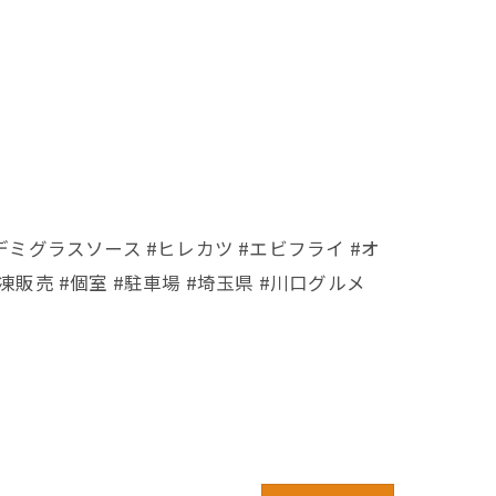
デミグラスソース #ヒレカツ #エビフライ #オ
凍販売 #個室 #駐車場 #埼玉県 #川口グルメ