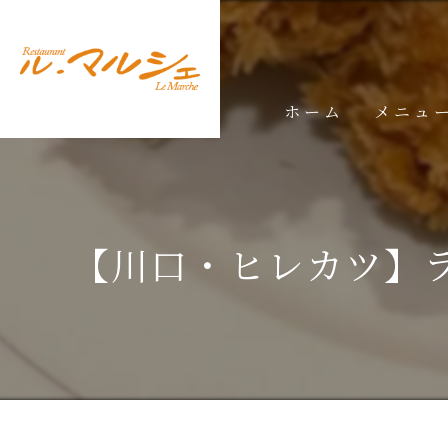
ホーム
メニュ
ランチメ
ディナー
【川口・ヒレカツ】ラ
ドリンク